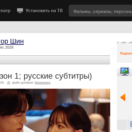
театр
Установить на ТВ
тор Шин
in, 2026
Подпис
зон 1; русские субтитры)
026
файл добавил
Кинопоиск
B