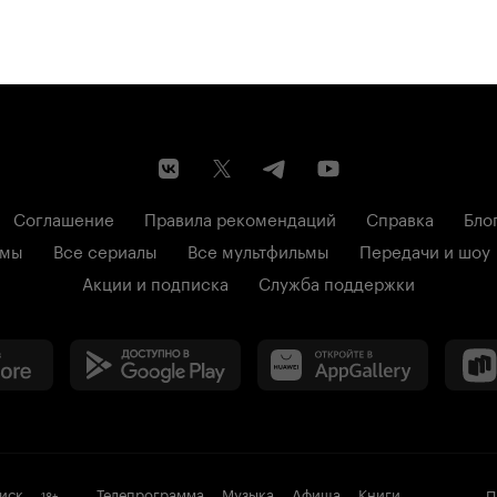
Соглашение
Правила рекомендаций
Справка
Бло
ьмы
Все сериалы
Все мультфильмы
Передачи и шоу
Акции и подписка
Служба поддержки
иск
Телепрограмма
Музыка
Афиша
Книги
П
18
+