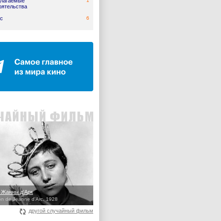
лагаемые
1
оятельства
с
6
 Жанны д'Арк
on de Jeanne d'Arc, 1928
другой случайный фильм