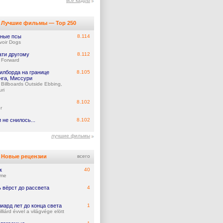
все кадры
Лучшие фильмы — Top 250
ные псы
8.114
voir Dogs
ати другому
8.112
t Forward
илборда на границе
8.105
нга, Миссури
 Billboards Outside Ebbing,
ri
8.102
r
 не снилось...
8.102
лучшие фильмы
Новые рецензии
всего
к
40
ume
 вёрст до рассвета
4
иард лет до конца света
1
lliárd évvel a világvége elött