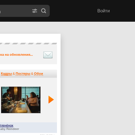
Войти
ка на обновления...
Кадры
&
Постеры
&
Обои
Оленёнок
Дом Дракона
aby Reindeer
House of the Dragon