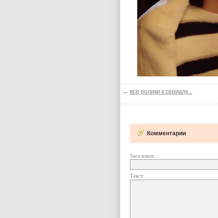
←
все ролики к сериалу...
Комментарии
Заголовок:
Текст: