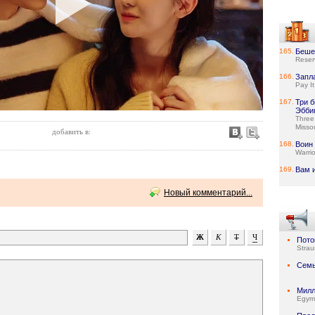
165.
Беше
Reser
166.
Запл
Pay I
167.
Три б
Эбби
Three
Missou
добавить в:
168.
Воин
Warrio
169.
Вам и
Новый комментарий...
Пото
Stra
Семь
Милл
Egymi