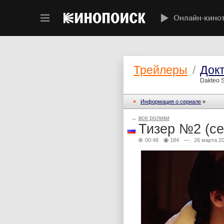
Онлайн-кино
Трейлеры
/
Док
Dakteo S
Информация о сериале
»
←
все ролики
Тизер №2 (се
00:48
184
— 26 марта 2