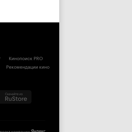
г
Кинопоиск PRO
Рекомендации кино
роект компании