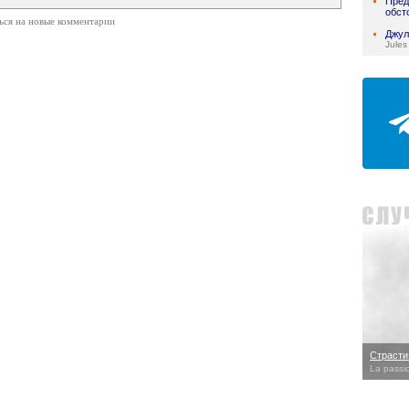
Пред
обст
ься на новые комментарии
Джул
Jules
Страсти
La passi