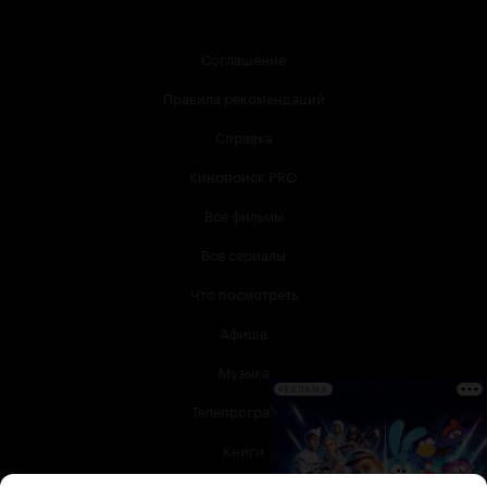
Соглашение
Правила рекомендаций
Справка
Кинопоиск PRO
Все фильмы
Все сериалы
Что посмотреть
Афиша
Музыка
РЕКЛАМА
Телепрограмма
Книги