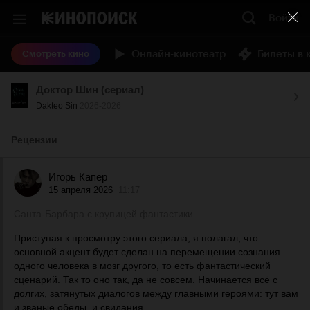
Войти
Онлайн-кинотеатр
Билеты в 
Смотреть кино
Доктор Шин (сериал)
Dakteo Sin
2026-2026
Рецензии
Игорь Капер
15 апреля 2026
11:17
Санта-Барбара с крупицей фантастики
Приступая к просмотру этого сериала, я полагал, что
основной акцент будет сделан на перемещении сознания
одного человека в мозг другого, то есть фантастический
сценарий. Так то оно так, да не совсем. Начинается всё с
долгих, затянутых диалогов между главными героями: тут вам
и званые обеды, и свидания,...