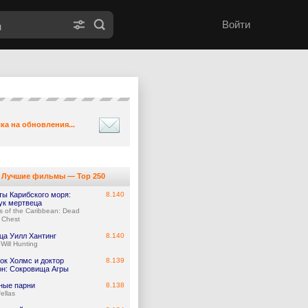
Войти
ка на обновления...
Лучшие фильмы — Top 250
ты Карибского моря:
8.140
ук мертвеца
es of the Caribbean: Dead
 Chest
ца Уилл Хантинг
8.140
Will Hunting
ок Холмс и доктор
8.139
он: Сокровища Агры
ные парни
8.138
ellas