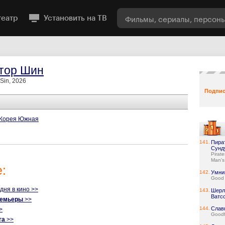
театр
Установить на ТВ
тор Шин
Sin, 2026
Подпис
Корея Южная
141.
Пира
Сунд
Pirat
Man's
:
142.
Умни
Good 
одня в кино >>
143.
Шерл
Ватс
ремьеры
>>
144.
Слав
>
Goodf
га
>>