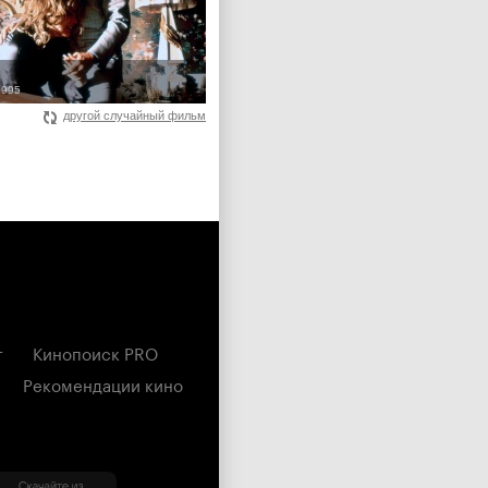
1995
другой случайный фильм
г
Кинопоиск PRO
Рекомендации кино