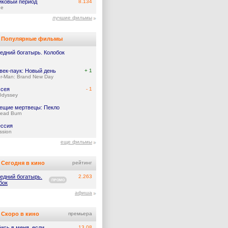
иковый период
8.134
ge
лучшие фильмы
Популярные фильмы
едний богатырь. Колобок
век-паук: Новый день
+ 1
er-Man: Brand New Day
сея
- 1
Odyssey
ещие мертвецы: Пекло
Dead Burn
ссия
ssion
еще фильмы
Сегодня в кино
рейтинг
едний богатырь.
2.263
ПРОМО
бок
афиша
Скоро в кино
премьера
ись в меня, если
13.08