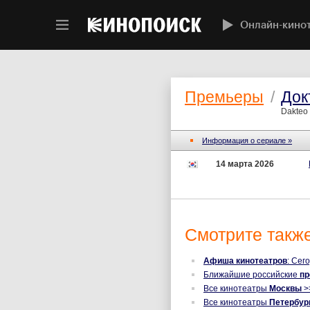
Онлайн-кино
Премьеры
/
Док
Dakteo 
Информация о сериале »
14 марта 2026
Смотрите также
Афиша кинотеатров
: Сег
Ближайшие российские
п
Все кинотеатры
Москвы
>
Все кинотеатры
Петербур