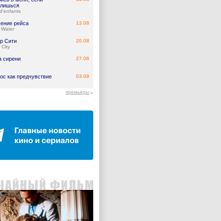
лишься
d'enfants
ение рейса
13.08
 Water
р Сити
20.08
 City
а сирени
27.08
ос как предчувствие
03.09
премьеры