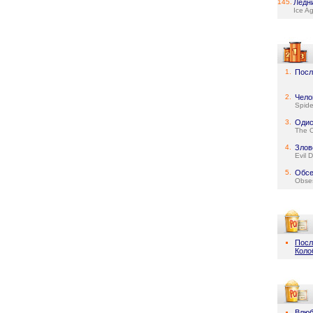
145.
Ледн
Ice A
1.
Посл
2.
Чело
Spid
3.
Одис
The 
4.
Злов
Evil 
5.
Обсе
Obse
Посл
Коло
Влюб