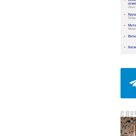
осме
Jeux 
Круш
Deep
Мото
Motor
Ветк
Косм