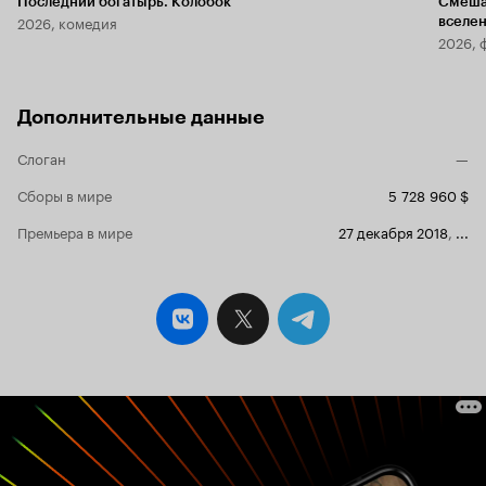
Последний богатырь. Колобок
Смеша
2026, комедия
вселе
2026, 
Дополнительные данные
Слоган
—
Сборы в мире
5 728 960 $
Премьера в мире
27 декабря 2018
,
...