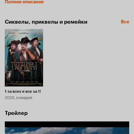
Полное описание
несчастный, стал заложником Бахуса. Но когда королева 
Анна Австрийская поручает им новую миссию, мушкетёры 
вновь берутся за оружие. Один за всех, и все за одного!
Сиквелы, приквелы и ремейки
Все
1 за всех и все за 1!
2020, комедия
Трейлер