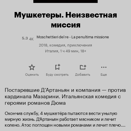
Мушкетеры. Неизвестная
миссия
Moschettieri del re - La penultima missione
4K
Рейтинг
5.3
Кинопоиска
2018, комедия, приключения
5.3
Италия, 1 ч 49 мин, 18+
Оценить
Буду смотреть
Добавить
Еще
Постаревшие Д’Артаньян и компания — против 
кардинала Мазарини. Итальянская комедия с 
героями романов Дюма
Окончив службу, 4 мушкетёра пытаются вести унылую 
мирную жизнь. Д’Артаньян работает мясником и лечит 
колено. Атос поглощен новыми романами и лечит плечо. 
Арамис стал аббатом в монастыре. Портос, похудевший и 