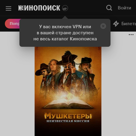
Войти
Онлайн-кинотеатр
Билет
Попробовать Плюс
У вас включен VPN или
в вашей стране доступен
не весь каталог Кинопоиска