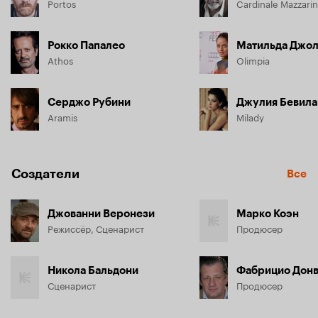
Portos
Cardinale Mazzari
Рокко Папалео
Матильда Джо
Athos
Olimpia
Серджо Рубини
Джулия Бевила
Aramis
Milady
Создатели
Все
Джованни Веронези
Марко Коэн
Режиссёр, Сценарист
Продюсер
Никола Бальдони
Фабрицио Донв
Сценарист
Продюсер