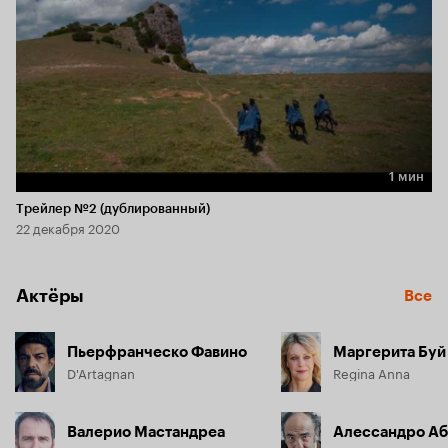
1 мин
Длительность 1 мин
Трейлер №2 (дублированный)
22 декабря 2020
Актёры
Все
Пьерфранческо Фавино
Маргерита Буй
D'Artagnan
Regina Anna
Валерио Мастандреа
Алессандро А