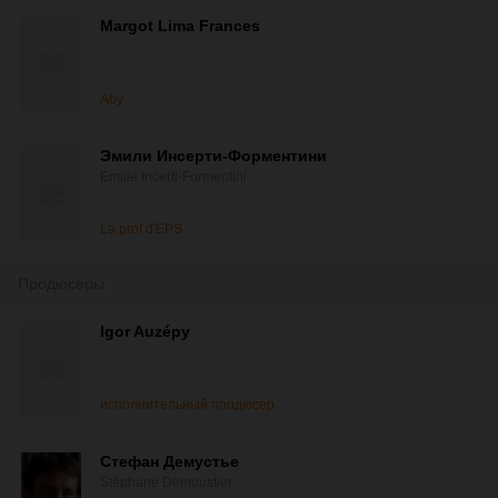
Margot Lima Frances
Aby
Эмили Инсерти-Форментини
Emilie Incerti-Formentini
La prof d'EPS
Продюсеры
Igor Auzépy
исполнительный продюсер
Стефан Демустье
Stéphane Demoustier