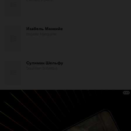
Clémence Diard
Изабель Манкийе
Isabelle Manquillet
Сулиман Шельфу
Souliman Schelfout