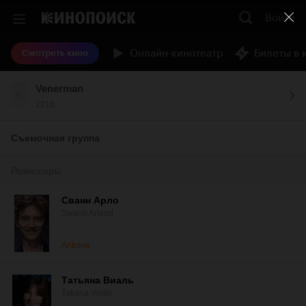
Войти
Онлайн-кинотеатр
Билеты в 
Смотреть кино
Venerman
2018
Съемочная группа
Режиссеры
Сванн Арло
Swann Arlaud
Antoine
Татьяна Виаль
Tatiana Vialle