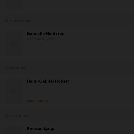
Композиторы
Барнабе Нюйттен
Barnabé Nuytten
Художники
Henri-Gabriel Robert
постановщик
Монтажеры
Клеман Диар