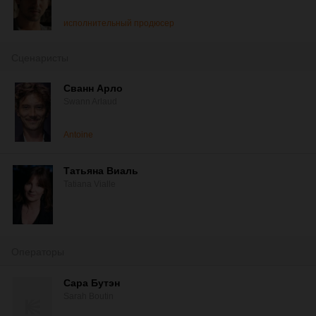
исполнительный продюсер
Сценаристы
Сванн Арло
Swann Arlaud
Antoine
Татьяна Виаль
Tatiana Vialle
Операторы
Сара Бутэн
Sarah Boutin