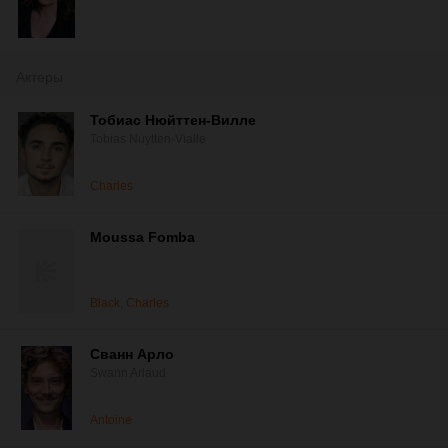
Актеры
Тобиас Нюйттен-Вилле
Tobias Nuytten-Vialle
Charles
Moussa Fomba
Black, Charles
Сванн Арло
Swann Arlaud
Antoine