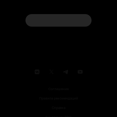
Соглашение
Правила рекомендаций
Справка
Кинопоиск PRO