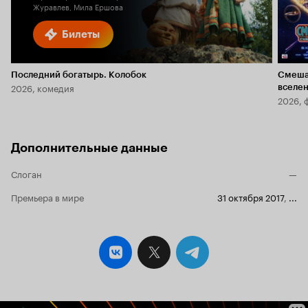
Журавлев, Мила Ершова
Билеты
Последний богатырь. Колобок
Смеша
2026, комедия
вселе
2026, 
Дополнительные данные
Слоган
—
Премьера в мире
31 октября 2017
,
...