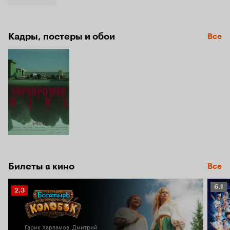
Кадры, постеры и обои
Все
Билеты в кино
Все
Рейт
6.1
Рейтинг
2.3
Кино
Кинопоиска
6.1
2.3
Гарик Харламов, Дмитрий