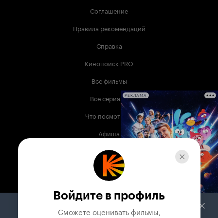
Соглашение
Правила рекомендаций
Справка
Кинопоиск PRO
Все фильмы
Все сериалы
РЕКЛАМА
Что посмотреть
Афиша
Музыка
Телепрограмма
Книги
Войдите в профиль
Служба поддержки
Сможете оценивать фильмы,
