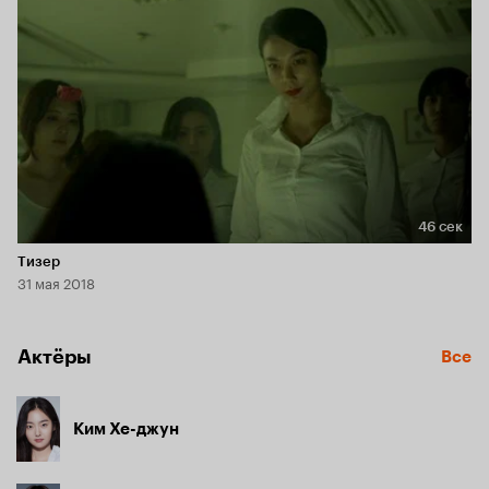
46 сек
Длительность 46 сек
Тизер
31 мая 2018
Актёры
Все
Ким Хе-джун