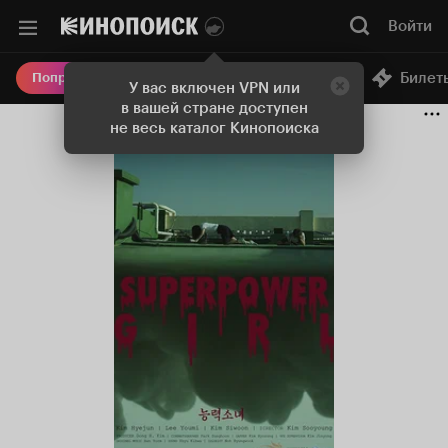
Войти
Онлайн-кинотеатр
Билет
Попробовать Плюс
У вас включен VPN или
в вашей стране доступен
не весь каталог Кинопоиска