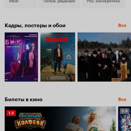
7.0
IMDb
Полож. рецензии
Рос. кинокритики
Кадры, постеры и обои
Все
Билеты в кино
Все
Рейт
5.9
Рейтинг
1.8
Кино
Кинопоиска
5.9
1.8