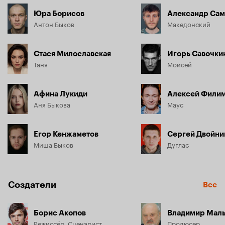
Юра Борисов
Александр Сам
Антон Быков
Македонский
Стася Милославская
Игорь Савочки
Таня
Моисей
Афина Лукиди
Алексей Фили
Аня Быкова
Маус
Егор Кенжаметов
Сергей Двойни
Миша Быков
Дуглас
Создатели
Все
Борис Акопов
Владимир Мал
Режиссёр, Сценарист
Продюсер