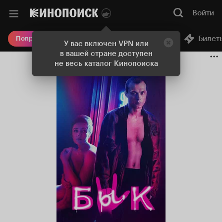
Войти
Онлайн-кинотеатр
Билет
Попробовать Плюс
У вас включен VPN или
в вашей стране доступен
не весь каталог Кинопоиска