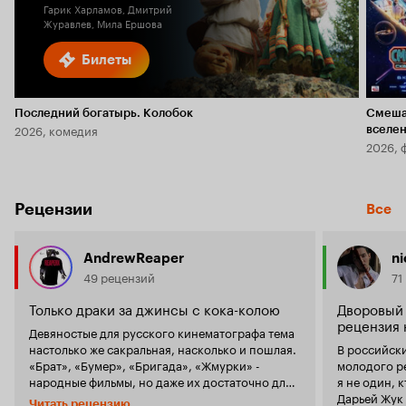
Гарик Харламов, Дмитрий
Журавлев, Мила Ершова
Билеты
Последний богатырь. Колобок
Смеша
2026, комедия
вселе
2026, 
Рецензии
Все
AndrewReaper
ni
49 рецензий
71
Только драки за джинсы с кока-колою
Дворовый 
рецензия 
Девяностые для русского кинематографа тема
настолько же сакральная, насколько и пошлая.
В российск
«Брат», «Бумер», «Бригада», «Жмурки» -
молодого р
народные фильмы, но даже их достаточно для
я не один, к
получения исчерпывающего портрета лихой
Дарьей Жук
Читать рецензию