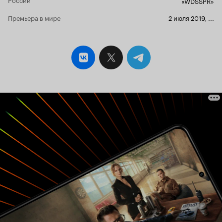
«WDSSPR»
никак не фигурируют в дальнейшем. Сцены с
их участием пересчитываются по пальцам.
Премьера в мире
2 июля 2019
,
...
Непонятно зачем они вообще нужны.
Например, в прологе сестра Быка слезно
просит его бежать домой – у мамы проблемы с
алкоголем. Женщина фигурирует в двух (!)
сценах, и вы, глядя на нее, никогда бы не
подумали об алкоголизме. Время тратится на
все, кроме продвижения сюжета. Что уж
говорить, когда в фильме, продолжительность
которого не достигает и двух часов,
присутствует три (!!) боевых сцены, лишь одна
(!!!) из которых зрелищная. А еще здесь есть
элементы мюзикла. В серьезном фильме о
девяностых. Элементы мюзикла. Диалоги
написаны так, будто общаются два идиота. Бык
немногословен, но, когда открывает рот,
становится совсем грустно. Девяноста
процентов сказанного можно описать так:
-Слышь, ты че? -А ты че? Естественно «пацаны с
района» не цитируют Шекспира. Но зачем
забивать время мусором? Непонятно. Для
наглядности, реальный отрывок беседы между
Быком и Таней: -А ты знаешь, что твой брат
бросил институт и хочет уйти в армию? -Кто?