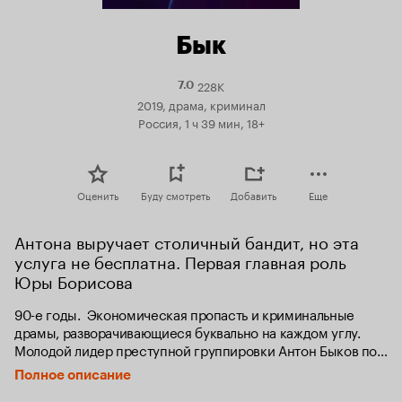
Бык
228K
Рейтинг
7.0
Кинопоиска
2019, драма, криминал
7.0
Россия, 1 ч 39 мин, 18+
Оценить
Буду смотреть
Добавить
Еще
Антона выручает столичный бандит, но эта 
услуга не бесплатна. Первая главная роль 
Юры Борисова
90-е годы.  Экономическая пропасть и криминальные 
драмы, разворачивающиеся буквально на каждом углу. 
Молодой лидер преступной группировки Антон Быков по 
прозвищу «Бык» вынужден зарабатывать любыми 
Полное описание
способами, чтобы обеспечить свою семью. После 