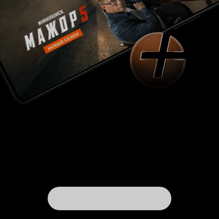
-Брат твой. -Куда? -В армию -Че? -Брат твой
бросил институт и армию идет. -Мой брат в
армию? -Да -Я убью его. Есть те, кому
интересно слушать подобное? Нужна ли эта
информация для сюжета? Ответ ищи в
прошлом абзаце. Ближе к финалу ловишь себя
на мысли, что режиссер просто не понимает,
чего хочет от своего детища. В интервью Борис
Акопов говорил, что его картина направлена
на всех. Охотно вериться, ведь в «Быке» всего
понемногу, но ничего не доведено до ума. И
тут два пути: либо увеличивать
продолжительность, закрывая логические
арки, либо наоборот сокращать, превращая
скуку в динамику. Заключительная сцена (не
эпилог) поставлена шикарно. Это лучшая часть
«Быка». Все остальное очень плохо. О каком
подтексте и видении может идти речь, когда
отсутствуют базовые вещи? При таком
раскладе звание «главного» смотрится просто
смешно. 4 из 10