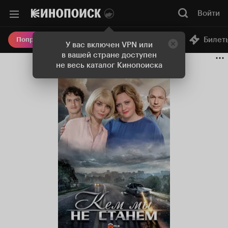
Войти
Онлайн-кинотеатр
Билет
Попробовать Плюс
У вас включен VPN или
в вашей стране доступен
не весь каталог Кинопоиска