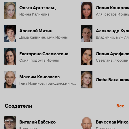
детях уже и не мечтали: и у здоровой не получалось, а уж 
Ольга Арнтгольц
Лилия Кондров
«химия» наверняка добила всё здоровое в организме.
Ирина Калинина
Алексей Митин
Александр Кул
Дима Калинин, муж Ирины
Владимир, муж Ал
Екатерина Соломатина
Лидия Арефье
Соня, подруга Ирины
Максим Коновалов
Люба Баханков
Гена Новиков, гражданский муж Сони
Создатели
Все
Виталий Бабенко
Вячеслав Миха
Режиссёр
Продюсер