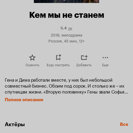
Кем мы не станем
2K
Рейтинг
5.4
Кинопоиска
2018, мелодрама
5.4
Россия, 45 мин, 12+
Оценить
Буду смотреть
Добавить
Еще
Гена и Дима работали вместе, у них был небольшой 
совместный бизнес. Обоим под сорок. И столько же – их 
спутницам жизни. «Вторую половинку» Гены звали Софья. 
Детей у них не было: Соня очень хотела, но у Гены был 
Полное описание
проблемный сын от первого брака, так что обследоваться 
на тему «почему не получается» он не торопился. Жену 
Димы звали Ирина. Cкоро должны были отметить 15-летие 
совместной жизни. Детей у них тоже не было. И однажды 
Актёры
Все
Ира заболела (рак молочной железы), поймали опухоль на 
первой стадии, она пролечилась, была в ремиссии. О 