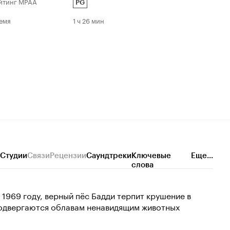
йтинг MPAA
PG
емя
1 ч 26 мин
Студии
Связи
Рецензии
Саундтреки
Ключевые
Еще...
слова
1969 году, верный пёс Бадди терпит крушение в
подвергаются облавам ненавидящим животных