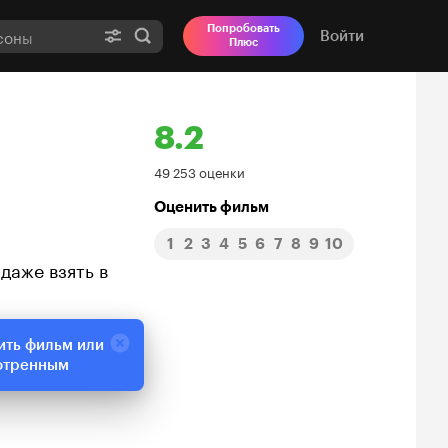
Попробовать
Войти
Плюс
8.2
Рейтинг
49 253 оценки
Кинопоиска
Оценить фильм
1
2
3
4
5
6
7
8
9
10
8.2
даже взять в
ить фильм или
отренным