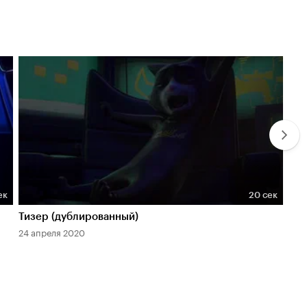
ек
20 сек
Длительность 20 сек
Дл
Тизер (дублированный)
Тр
24 апреля 2020
24 