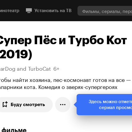
инотеатр
Установить на ТВ
Супер Пёс и Турбо Кот
(2019)
tarDog and TurboCat
6+
тобы найти хозяина, пес-космонавт готов на все — 
апарники кота. Комедия о зверях-супергероях
Здесь можно отмет
Буду смотреть
сериал просм
 фильме