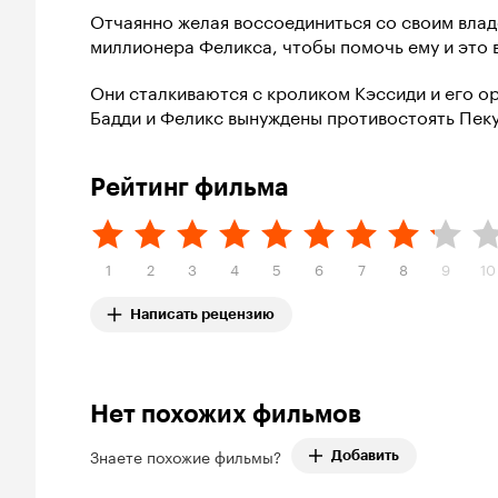
Отчаянно желая воссоединиться со своим влад
миллионера Феликса, чтобы помочь ему и это 
Они сталкиваются с кроликом Кэссиди и его ор
Бадди и Феликс вынуждены противостоять Пеку
Рейтинг фильма
1
2
3
4
5
6
7
8
9
10
Написать рецензию
Нет похожих фильмов
Знаете похожие фильмы?
Добавить