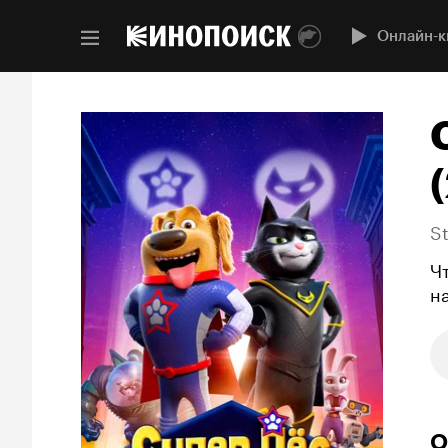
Онлайн-к
S
Ч
н
О