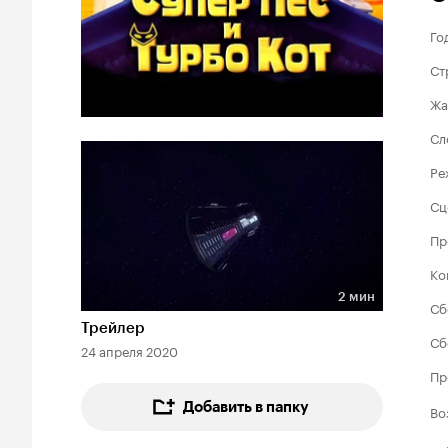
Го
Ст
Жа
Сл
Ре
Сц
Пр
Ко
2 мин
Сб
Длительность 2 мин
Трейлер
Сб
24 апреля 2020
Пр
Добавить в папку
Во