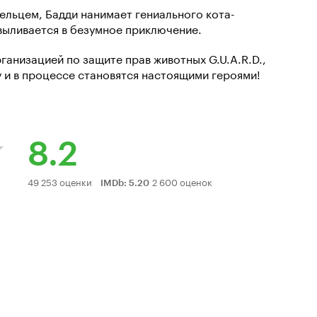
ельцем, Бадди нанимает гениального кота-
выливается в безумное приключение.
ганизацией по защите прав животных G.U.A.R.D.,
 и в процессе становятся настоящими героями!
8.2
Рейтинг
49 253 оценки
2 600 оценок
IMDb
:
5.20
Кинопоиска
8.2