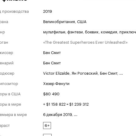
д производства
2019
рана
Великобритания
,
США
нр
мультфильм
,
фэнтези
,
боевик
,
комедия
,
приключ
оган
«The Greatest Superheroes Ever Unleashed!»
жиссер
Бен Смит
енарий
Бен Смит
одюсер
Victor Elizalde
,
Ян Роговский
,
Бен Смит
,
...
мпозитор
Хезер Фенути
оры в США
$80 490
оры в мире
+ $1 158 822 = $1 239 312
емьера в мире
6 декабря 2019
,
...
зраст
6+