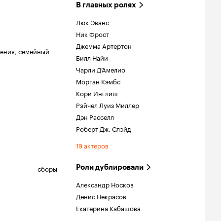
В главных ролях
Люк Эванс
Ник Фрост
Джемма Артертон
ения
,
семейный
Билл Найи
Чарли Д’Амелио
Морган Кэмбс
Кори Инглиш
Рэйчел Луиз Миллер
Дэн Расселл
Роберт Дж. Слэйд
19 актеров
Роли дублировали
сборы
Александр Носков
Денис Некрасов
Екатерина Кабашова