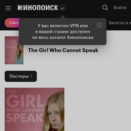
Войти
Онлайн-кинотеатр
Билеты в 
Смотреть кино
У вас включен VPN или
в вашей стране доступен
не весь каталог Кинопоиска
The Girl Who Cannot Speak
Постеры
1