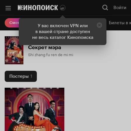
Войти
Онлайн-кинотеатр
Билеты в 
Смотреть кино
У вас включен VPN или
в вашей стране доступен
не весь каталог Кинопоиска
Секрет мэра
Shi zhang fu ren de mi mi
Постеры
1