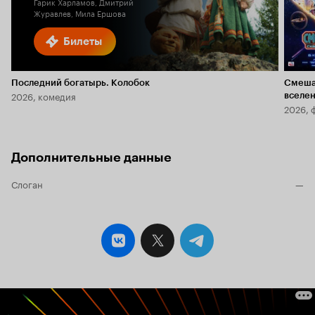
Гарик Харламов, Дмитрий
Журавлев, Мила Ершова
Билеты
Последний богатырь. Колобок
Смеша
2026, комедия
вселе
2026, 
Дополнительные данные
Слоган
—