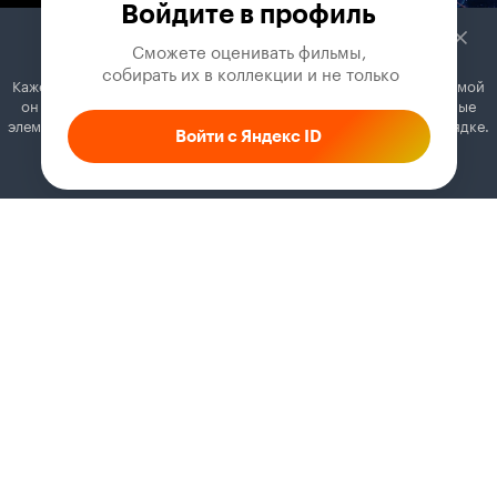
Войдите в профиль
Сможете оценивать фильмы,

 собирать их в коллекции и не только
Кажется, вы используете блокировщик рекламы. Вместе с рекламой
он может отключать постеры, папки с фильмами и другие важные
элементы. Добавьте Кинопоиск в исключения, и всё будет в порядке.
Войти с Яндекс ID
Как это сделать
Соглашение