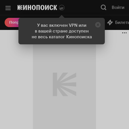
Войти
Онлайн-кинотеатр
Билет
Попробовать Плюс
У вас включен VPN или
в вашей стране доступен
не весь каталог Кинопоиска