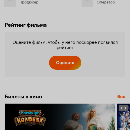
Продюсер
Оператор
Рейтинг фильма
Оцените фильм, чтобы у него поскорее появился
рейтинг
Оценить
Билеты в кино
Все
Рейт
6.1
Кино
6.1