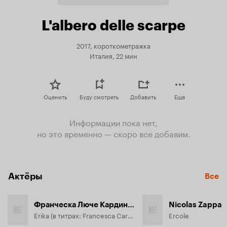
L'albero delle scarpe
2017, короткометражка
Италия, 22 мин
Оценить
Буду смотреть
Добавить
Еще
Информации пока нет,
но это временно — скоро все добавим.
Актёры
Все
Франческа Люче Кардинале
Nicolas Zappa
Erika (в титрах: Francesca Cardinale)
Ercole