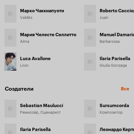
Марко Чаккиапуоти
Roberto Caccio
Valdès
Juan
Мария Челесте Селлитто
Manuel Damari
Alma
Barbarossa
Luca Avallone
Ilaria Parisella
Livio
Giulia Gonzaga
Создатели
Все
Sebastian Maulucci
Sursumcorda
Режиссёр, Сценарист
Композитор
Ilaria Parisella
Леонардо Керт