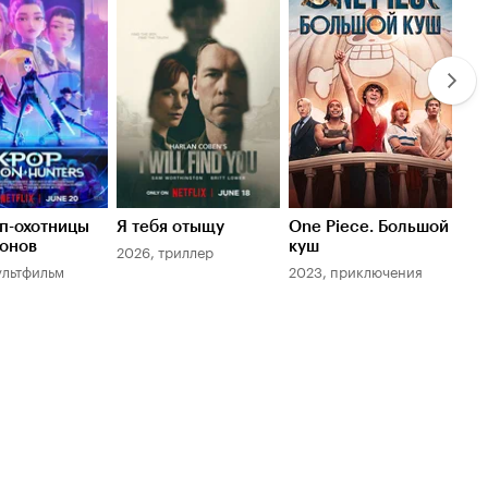
оиска
Кинопоиска
Кинопоиска
К
7.0
8.0
7.
п-охотницы
Я тебя отыщу
One Piece. Большой
Игр
онов
куш
2026, триллер
202
ультфильм
2023, приключения