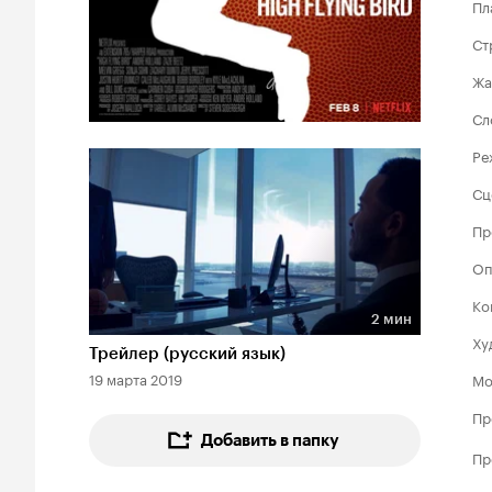
Пл
Ст
Жа
Сл
Ре
Сц
Пр
Оп
Ко
2 мин
Длительность 2 мин
Ху
Трейлер (русский язык)
19 марта 2019
Мо
Пр
Добавить в папку
Пр