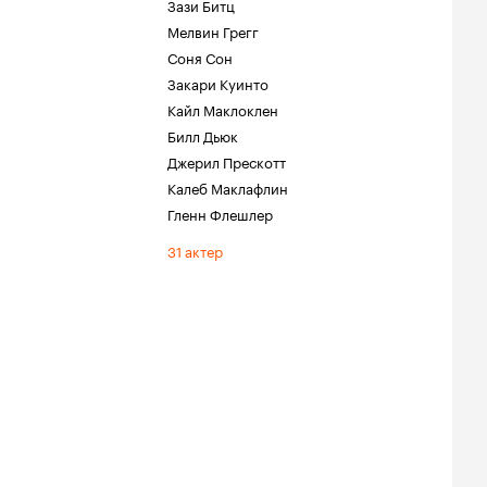
Зази Битц
Мелвин Грегг
Соня Сон
Закари Куинто
Кайл Маклоклен
Билл Дьюк
Джерил Прескотт
Калеб Маклафлин
Гленн Флешлер
31 актер