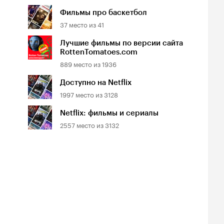
Фильмы про баскетбол
37
место из
41
Лучшие фильмы по версии сайта
RottenTomatoes.com
889
место из
1936
Доступно на Netflix
1997
место из
3128
Netflix: фильмы и сериалы
2557
место из
3132
йтинг
Рейтинг
Рейтинг
7
6.4
6.3