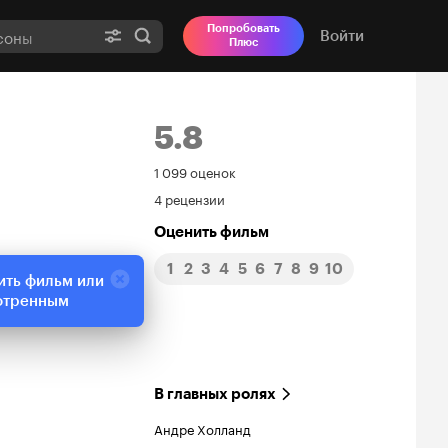
Попробовать
Войти
Плюс
5.8
Рейтинг
1 099 оценок
4 рецензии
Кинопоиска
Оценить фильм
5.8
1
2
3
4
5
6
7
8
9
10
ить фильм или
отренным
В главных ролях
Андре Холланд