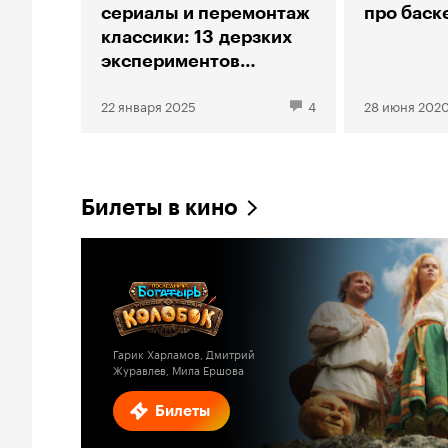
сериалы и перемонтаж
про баск
классики: 13 дерзких
экспериментов
Стивена Содерберга
22 января 2025
4
28 июня 202
Билеты в кино
Гарик Харламов, Дмитрий
Журавлев, Мила Ершова
Билеты