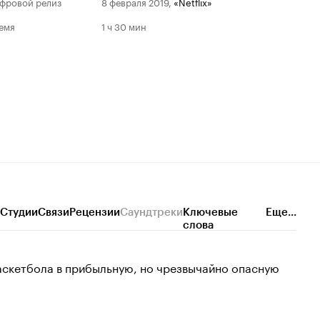
фровой релиз
8 февраля 2019
,
«Netflix»
емя
1 ч 30 мин
Студии
Связи
Рецензии
Саундтреки
Ключевые
Еще...
слова
аскетбола в прибыльную, но чрезвычайно опасную