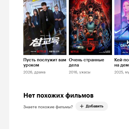
Кинопоиска
Кинопоиска
Киноп
8.7
8.3
7.7
Пусть послужит вам
Очень странные
Кей-по
уроком
дела
на дем
2026, драма
2016, ужасы
2025, м
Нет похожих фильмов
Знаете похожие фильмы?
Добавить