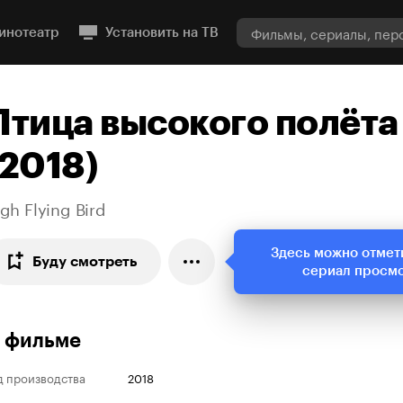
инотеатр
Установить на ТВ
Птица высокого полёта
(2018)
gh Flying Bird
Здесь можно отмет
Буду смотреть
сериал просм
 фильме
д производства
2018