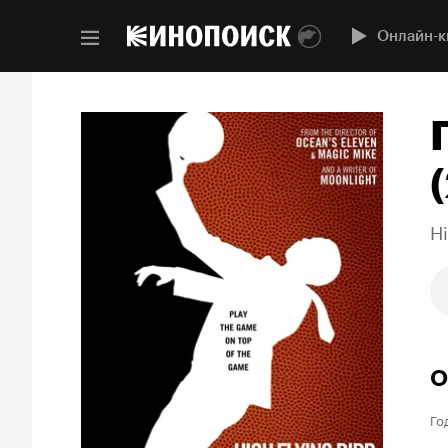
Онлайн-к
Hi
О
Го