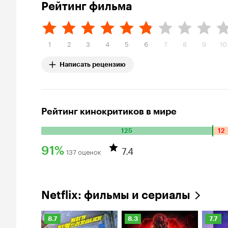
Рейтинг фильма
1
2
3
4
5
6
7
8
9
10
Написать рецензию
Рейтинг кинокритиков в мире
125
12
Количество
положительных
7.4
91%
137 оценок
оценок:
Рейтинг
125.
Количество
Кинопоиска
отрицательных
91%
Netflix: фильмы и сериалы
оценок:
12.
Рейтинг
Рейтинг
Рейти
8.7
8.3
7.7