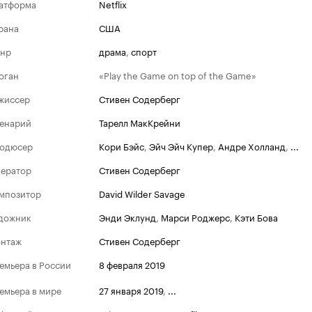
атформа
Netflix
рана
США
нр
драма
,
спорт
оган
«Play the Game on top of the Game»
жиссер
Стивен Содерберг
енарий
Тарелл МакКрейни
одюсер
Кори Бэйс
,
Эйч Эйч Купер
,
Андре Холланд
,
...
ератор
Стивен Содерберг
мпозитор
David Wilder Savage
дожник
Энди Эклунд
,
Марси Роджерс
,
Кэти Бова
нтаж
Стивен Содерберг
емьера в России
8 февраля 2019
емьера в мире
27 января 2019
,
...