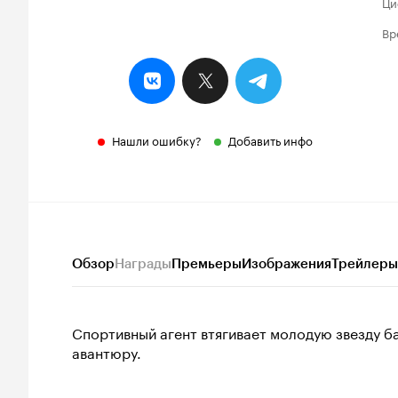
Ци
Вр
Нашли ошибку?
Добавить инфо
Обзор
Награды
Премьеры
Изображения
Трейлеры
Спортивный агент втягивает молодую звезду б
авантюру.