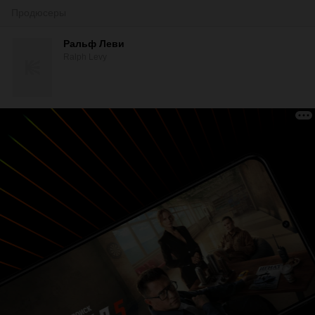
Продюсеры
Ральф Леви
Ralph Levy