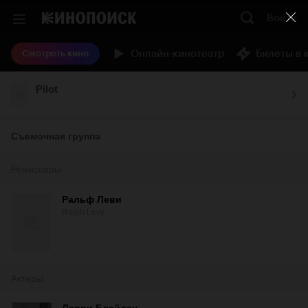
Войти
Онлайн-кинотеатр
Билеты в 
Смотреть кино
Pilot
Съемочная группа
Режиссеры
Ральф Леви
Ralph Levy
Актеры