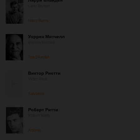
Ларри Блайден
Larry Blyden
Harry Burns
Уоррен Митчелл
Warren Mitchell
The Director
Виктор Риетти
Victor Rietti
Salvatore
Роберт Ритти
Robert Rietty
Antonio