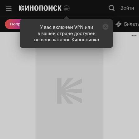
Войти
Онлайн-кинотеатр
Билет
Попробовать Плюс
У вас включен VPN или
в вашей стране доступен
не весь каталог Кинопоиска