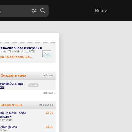
Войти
из волшебного измерения
ears: The Hidden..., 2026
ка на обновления...
Сегодня в кино
рейтинг
едний богатырь.
ПРОМО
бок
афиша
Скоро в кино
премьера
ись в меня, если
13.08
лишься
d'enfants
ение рейса
13.08
 Water