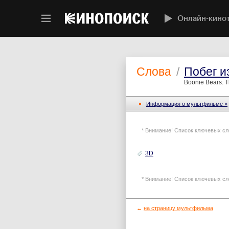
Онлайн-кино
Слова
/
Побег и
Boonie Bears: T
Информация o мультфильме »
* Внимание! Список ключевых сл
3D
* Внимание! Список ключевых сл
←
на страницу мультфильма