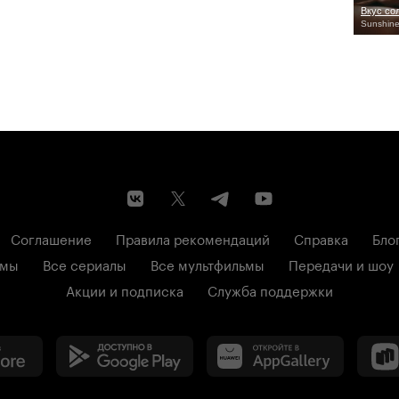
Вкус со
Sunshine
Соглашение
Правила рекомендаций
Справка
Бло
ьмы
Все сериалы
Все мультфильмы
Передачи и шоу
Акции и подписка
Служба поддержки