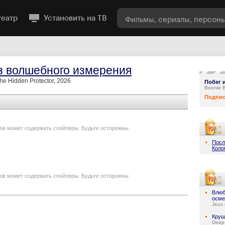
театр
Установить на ТВ
з волшебного измерения
he Hidden Protector, 2026
Побег 
Boonie B
Подпис
ов может содержать спойлеры. Будьте осторожны.
Посл
Коло
ов может содержать спойлеры. Будьте осторожны.
Влюб
осме
Jeux 
Круш
Deep