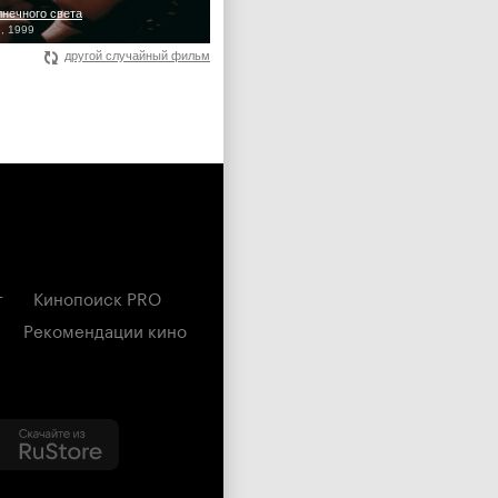
лнечного света
, 1999
другой случайный фильм
г
Кинопоиск PRO
Рекомендации кино