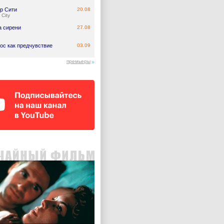
р Сити
20.08
 City
а сирени
27.08
ос как предчувствие
03.09
премьеры