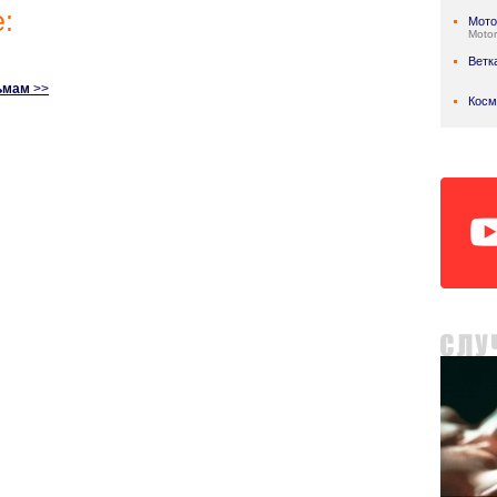
:
Мото
Motor
Ветк
ьмам
>>
Косм