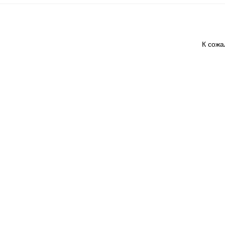
К сожа