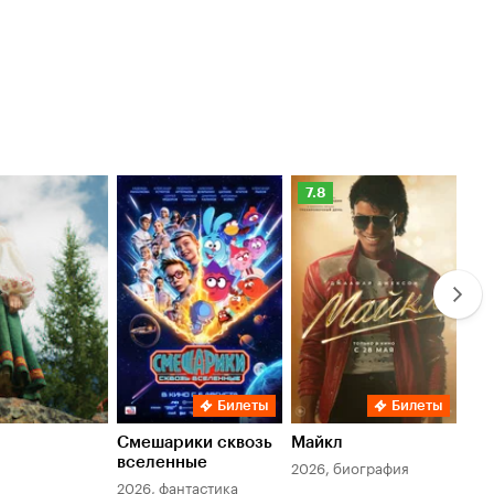
Рейтинг
Ре
7.8
6.
Кинопоиска
Ки
7.8
6.
Билеты
Билеты
Смешарики сквозь
Майкл
Зл
вселенные
мер
2026, биография
2026, фантастика
202