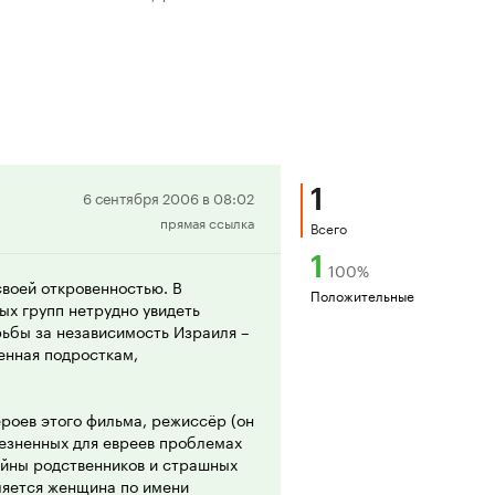
1
Положительная
6 сентября 2006 в 08:02
прямая ссылка
рецензия
Всего
1
100
%
своей откровенностью. В
Положительные
х групп нетрудно увидеть
рьбы за независимость Израиля –
енная подросткам,
ероев этого фильма, режиссёр (он
лезненных для евреев проблемах
ойны родственников и страшных
ляется женщина по имени