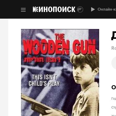
Онлайн-к
R
О
Го
Ст
Жа