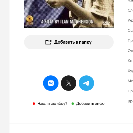
Сл
Ре
Сц
Пр
Добавить в папку
Оп
Ко
Ху
Мо
Пр
Вр
Нашли ошибку?
Добавить инфо