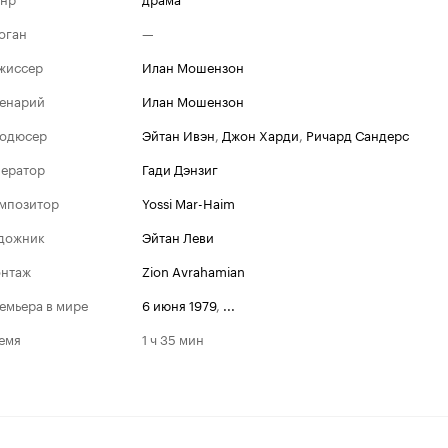
оган
—
жиссер
Илан Мошензон
енарий
Илан Мошензон
одюсер
Эйтан Ивэн
,
Джон Харди
,
Ричард Сандерс
ератор
Гади Дэнзиг
мпозитор
Yossi Mar-Haim
дожник
Эйтан Леви
нтаж
Zion Avrahamian
емьера в мире
6 июня 1979
,
...
емя
1 ч 35 мин