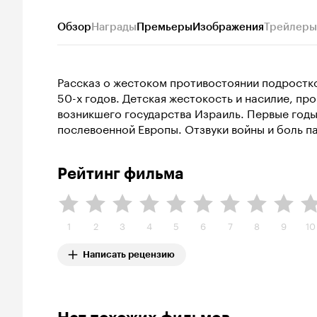
Обзор
Награды
Премьеры
Изображения
Трейлеры
Рассказ о жестоком противостоянии подростко
50-х годов. Детская жестокость и насилие, пр
возникшего государства Израиль. Первые годы
послевоенной Европы. Отзвуки войны и боль п
Рейтинг фильма
1
2
3
4
5
6
7
8
9
10
Написать рецензию