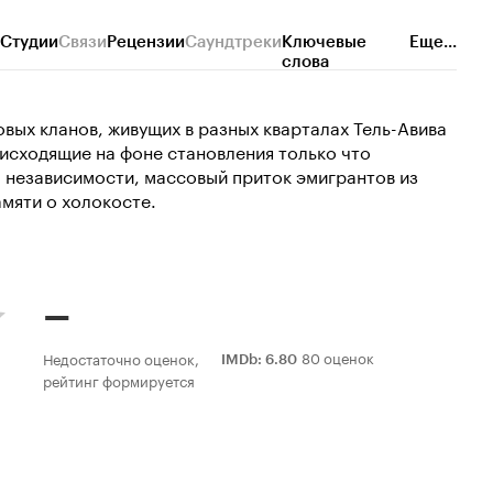
Студии
Связи
Рецензии
Саундтреки
Ключевые
Еще...
слова
вых кланов, живущих в разных кварталах Тель-Авива
оисходящие на фоне становления только что
 независимости, массовый приток эмигрантов из
амяти о холокосте.
–
80 оценок
Недостаточно оценок,
IMDb
:
6.80
рейтинг формируется