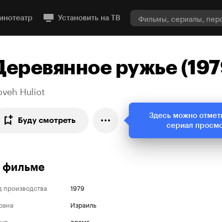
инотеатр
Установить на ТВ
Деревянное ружье (197
oveh Huliot
Здесь можно отмет
Буду смотреть
сериал просм
 фильме
д производства
1979
рана
Израиль
нр
драма