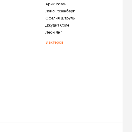
Арик Розен
Луис Розенберг
Офелия Штруль
Джудит Соле
Леон Янг
8 актеров