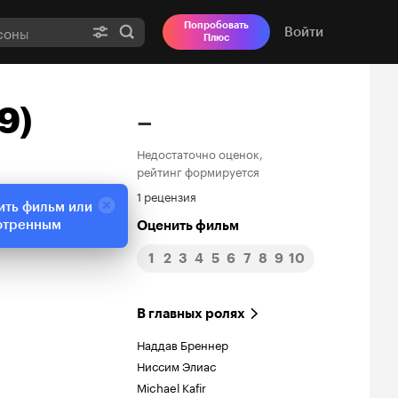
Попробовать
Войти
Плюс
9)
–
Недостаточно оценок,
рейтинг формируется
1 рецензия
ить фильм или
отренным
Оценить фильм
1
2
3
4
5
6
7
8
9
10
В главных ролях
Наддав Бреннер
Ниссим Элиас
Michael Kafir