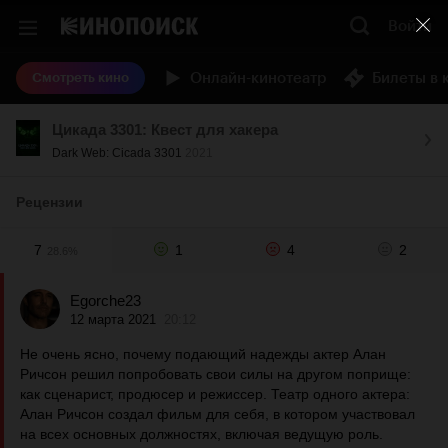
Войти
Онлайн-кинотеатр
Билеты в 
Смотреть кино
Цикада 3301: Квест для хакера
Dark Web: Cicada 3301
2021
Рецензии
7
1
4
2
28.6%
Egorche23
12 марта 2021
20:12
Не очень ясно, почему подающий надежды актер Алан
Ричсон решил попробовать свои силы на другом поприще:
как сценарист, продюсер и режиссер. Театр одного актера:
Алан Ричсон создал фильм для себя, в котором участвовал
на всех основных должностях, включая ведущую роль.