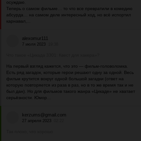
осуждаю.
Теперь о самом фильме… то что все превратили в комедию
абсурда… на самом деле интересный ход, но всё испортил
карнавал,...
alexomur111
7 июля 2023
19:38
Что такое «Цикада 3301: Квест для хакера»?
На первый взгляд кажется, что это — фильм-головоломка.
Есть ряд загадок, которые герои решают одну за одной. Весь
фильм крутится вокруг одной большой загадки (ответ на
которую повторяется из раза в раз, но в то же время так и не
был дан). Но для фильмов такого жанра «Цикаде» не хватает
серьёзности. Юмор...
kerzums@gmail.com
27 апреля 2023
02:22
Так плохо, что хорошо