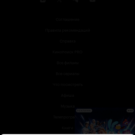
Соглашение
Правила рекомендаций
Справка
Кинопоиск PRO
Все фильмы
Все сериалы
Что посмотреть
Афиша
Музыка
РЕКЛАМА
Телепрограмма
Книги