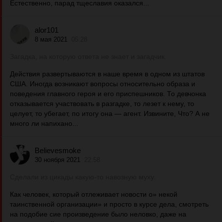
Естественно, парад тщеславия оказался...
alor101
8 мая 2021
05:28
Загадка, на которую ответа не знает и загадчик.
Действия развертываются в наше время в одном из штатов
США. Иногда возникают вопросы относительно образа и
поведения главного героя и его приспешников. То девчонка
отказывается участвовать в разгадке, то лезет к нему, то
целует, то убегает, по итогу она — агент. Извините, Что? А не
много ли напихано...
Believesmoke
30 ноября 2021
22:58
Сделали из цикады какую-то навозную муху.
Как человек, который отлеживает новости о» некой
таинственной организации» и просто в курсе дела, смотреть
на подобие сие произведение было неловко, даже на