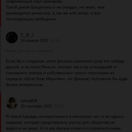
современный язык кринжово.
Такой дикой бредятины я не ожидал, не знаю, чем
руководился режиссер, а так же аля актер, и все
последующие свободные...
C_B_J
14 апреля 2021
14:54
Квест для мозга зрителя
Если бы к созданию этого фильма приложил руку кто-нибудь
другой, а не Алан Ричсон, похоже так и не отошедший от
сортирного юмора и собственного тупого персонажа из
сериала «Штат Блю Маунтин», он (фильм) получился бы куда
более интересным....
serval04
20 сентября 2023
23:50
Я темой Цикады интересовался в несколько лет, и ни одного
задания, которое представляло угрозу для общества не
видел и не знаю. А то как фильм отнесся к первоисточнику