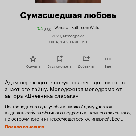
Сумасшедшая любовь
Words on Bathroom Walls
83K
Рейтинг
7.3
Кинопоиска
2020, мелодрама
7.3
США, 1 ч 50 мин, 12+
Оценить
Буду смотреть
Добавить
Еще
Адам переходит в новую школу, где никто не 
знает его тайну. Молодежная мелодрама от 
автора «Дневника слабака»
До последнего года учебы в школе Адаму удаётся 
выдавать себя за обычного подростка, немного закрытого, 
но остроумного и интересующегося кулинарией. Все 
хорошо до одного момента: сложности в семье 
Полное описание
провоцируют приступ, после которого Адаму предстоит 