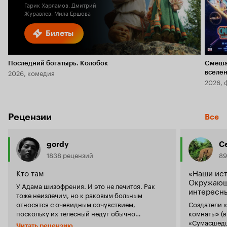
Гарик Харламов, Дмитрий
Журавлев, Мила Ершова
Билеты
Последний богатырь. Колобок
Смеша
2026, комедия
вселе
2026, 
Рецензии
Все
gordy
С
1838 рецензий
89
Кто там
«Наши ист
Окружающ
У Адама шизофрения. И это не лечится. Рак
интересн
тоже неизлечим, но к раковым больным
относятся с очевидным сочувствием,
Создатели 
поскольку их телесный недуг обычно
комнаты» (в
несовместим с продолжительной жизнью,
«Сумасшедш
Читать рецензию