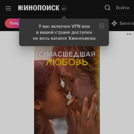
Войти
Онлайн-кинотеатр
Билет
Попробовать Плюс
У вас включен VPN или
в вашей стране доступен
не весь каталог Кинопоиска