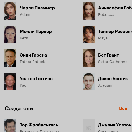
Чарли Пламмер
Аннасофия Роб
Adam
Rebecca
Молли Паркер
Тейлор Рассел
Beth
Maya
Энди Гарсиа
Бет Грант
Father Patrick
Sister Catherine
Уолтон Гоггинс
Девон Бостик
Paul
Joaquin
Создатели
Все
Тор Фройденталь
Джулия Уолтон
Режиссёр, Продюсер
Сценарист