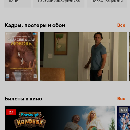
7.3
IMDb
Рейтинг кинокритиков
Полож. рецензии
Кадры, постеры и обои
Все
Билеты в кино
Все
Рейт
6.0
Рейтинг
2.1
Кино
Кинопоиска
6.0
2.1