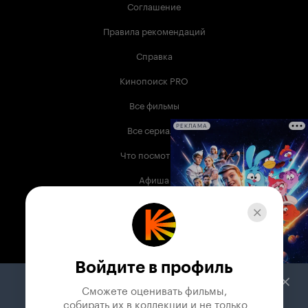
Соглашение
Правила рекомендаций
Справка
Кинопоиск PRO
Все фильмы
Все сериалы
РЕКЛАМА
Что посмотреть
Афиша
Музыка
Телепрограмма
Книги
Войдите в профиль
Служба поддержки
Сможете оценивать фильмы,

 собирать их в коллекции и не только