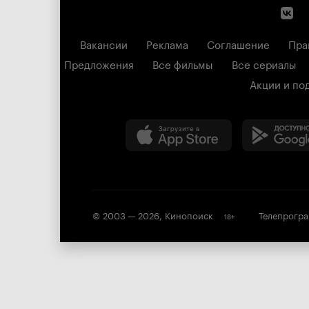
Вакансии
Реклама
Соглашение
Пра
Предложения
Все фильмы
Все сериалы
Акции и по
© 2003 —
2026
,
Кинопоиск
Телепрогр
18
+