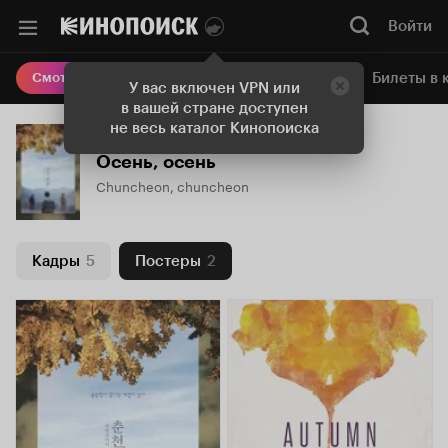
Войти
Онлайн-кинотеатр
Билеты в 
Смотреть кино
У вас включен VPN или
в вашей стране доступен
не весь каталог Кинопоиска
Осень, осень
Chuncheon, chuncheon
Кадры
5
Постеры
2