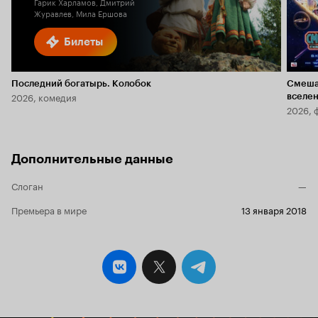
Гарик Харламов, Дмитрий
Журавлев, Мила Ершова
Билеты
Последний богатырь. Колобок
Смеша
2026, комедия
вселе
2026, 
Дополнительные данные
Слоган
—
Премьера в мире
13 января 2018