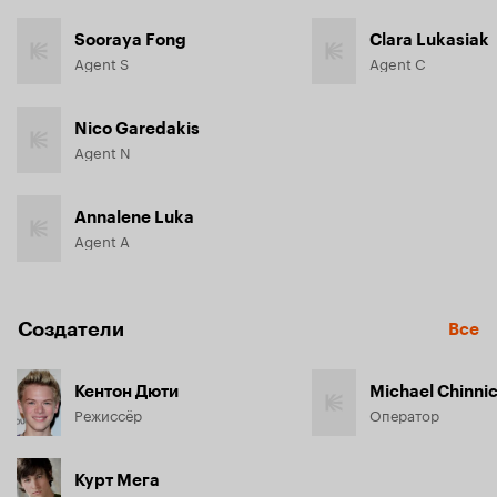
Sooraya Fong
Clara Lukasiak
Agent S
Agent C
Nico Garedakis
Agent N
Annalene Luka
Agent A
Создатели
Все
Кентон Дюти
Michael Chinnic
Режиссёр
Оператор
Курт Мега