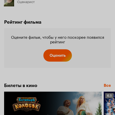
Сценарист
Рейтинг фильма
Оцените фильм, чтобы у него поскорее появился
рейтинг
Оценить
Билеты в кино
Все
Рейт
6.1
Кино
6.1