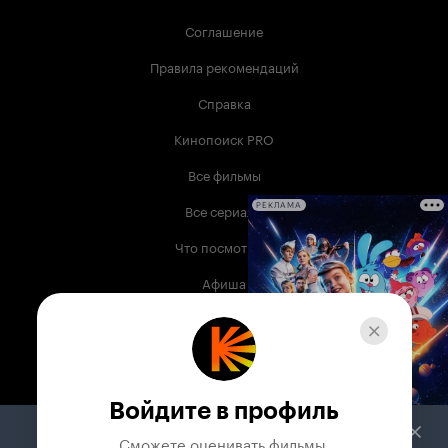
Соглашение
Правила рекомендаций
Справка
Кинопоиск PRO
Все фильмы
Все сериалы
РЕКЛАМА
Что посмотреть
Афиша
Музыка
Телепрограмма
Книги
Войдите в профиль
Служба поддержки
Сможете оценивать фильмы,
