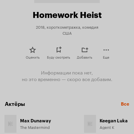
Homework Heist
2018, короткометражка, комедия
США
Оценить
Буду смотреть
Добавить
Еще
Информации пока нет,
но это временно — скоро все добавим.
Актёры
Все
Max Dunaway
Keegan Luka
The Mastermind
Agent K