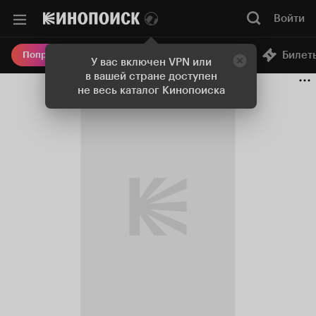
Войти
Онлайн-кинотеатр
Билет
Попробовать Плюс
У вас включен VPN или
в вашей стране доступен
не весь каталог Кинопоиска