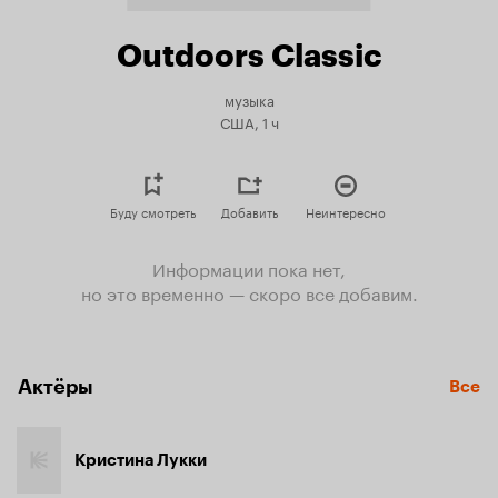
Outdoors Classic
музыка
США, 1 ч
Буду смотреть
Добавить
Неинтересно
Информации пока нет,
но это временно — скоро все добавим.
Актёры
Все
Кристина Лукки