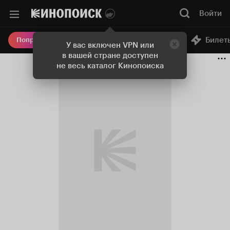
Войти
Онлайн-кинотеатр
Билет
Попробовать Плюс
У вас включен VPN или
в вашей стране доступен
не весь каталог Кинопоиска