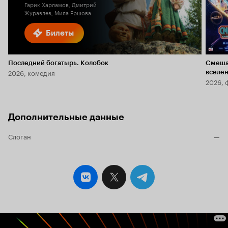
Гарик Харламов, Дмитрий
Журавлев, Мила Ершова
Билеты
Последний богатырь. Колобок
Смеша
2026, комедия
вселе
2026, 
Дополнительные данные
Слоган
—