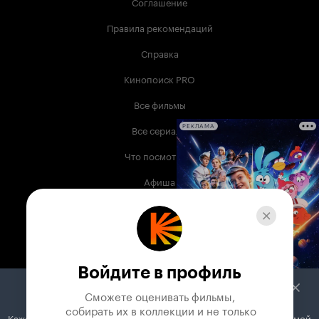
Соглашение
Правила рекомендаций
Справка
Кинопоиск PRO
Все фильмы
Все сериалы
РЕКЛАМА
Что посмотреть
Афиша
Музыка
Телепрограмма
Книги
Войдите в профиль
Служба поддержки
Сможете оценивать фильмы,

 собирать их в коллекции и не только
Кажется, вы используете блокировщик рекламы. Вместе с рекламой