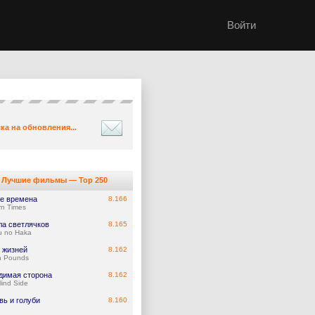
Войти
ка на обновления...
Лучшие фильмы — Top 250
е времена
8.166
n Times
ла светлячков
8.165
u no Haka
 жизней
8.162
n Pounds
димая сторона
8.162
lind Side
вь и голуби
8.160