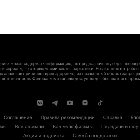
оиск может содержать информацию, не предназначенную для несове
 и сериалы, в которых упоминаются наркотики. Незаконное потребле
х аналогов причиняет вред здоровью, их незаконный оборот запрещё
тветственность. Федеральные каналы доступны для бесплатного прос
Соглашение
Правила рекомендаций
Справка
Бло
ьмы
Все сериалы
Все мультфильмы
Передачи и шоу
Акции и подписка
Служба поддержки