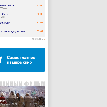
ение рейса
13.08
 Water
р Сити
20.08
 City
а сирени
27.08
ос как предчувствие
03.09
премьеры
пера
 Feathers, 2002