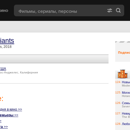
кино
iants
s, 2018
Подпис
США
ос-Анджелес, Калифорния
124.
Новы
Moder
125.
Моги
:
Hotar
126.
Семь
Seve
одня в кино >>
127.
Неви
ремьеры
>>
The B
>
128.
Любо
га
>>