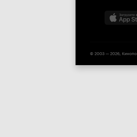
© 2003 —
2026
,
Кинопо