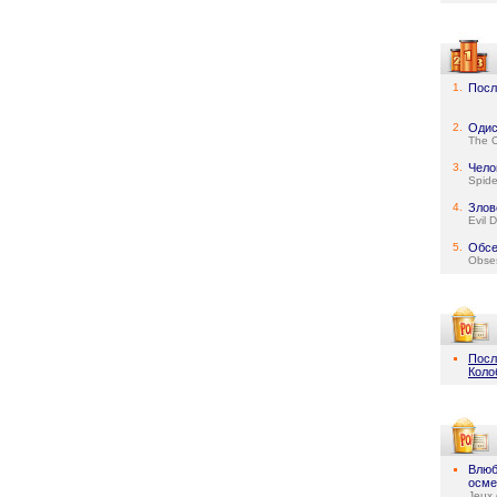
1.
Посл
2.
Одис
The 
3.
Чело
Spid
4.
Злов
Evil 
5.
Обсе
Obse
Посл
Коло
Влюб
осме
Jeux 