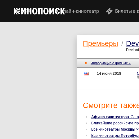
Онлайн-кинотеатр
Билеты в 
Премьеры
/
Dev
Deviant
Информация о фильме »
14 июня 2018
Л
Смотрите также
Афиша кинотеатров
: Сег
Ближайшие российские
п
Все кинотеатры
Москвы
>
Все кинотеатры
Петербур