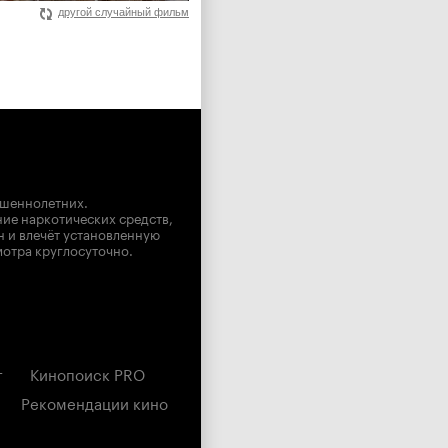
другой случайный фильм
ршеннолетних.
ние наркотических средств,
н и влечёт установленную
мотра круглосуточно.
г
Кинопоиск PRO
Рекомендации кино