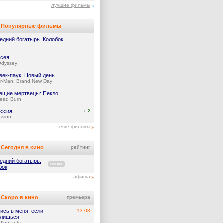
лучшие фильмы
Популярные фильмы
едний богатырь. Колобок
сея
Odyssey
век-паук: Новый день
er-Man: Brand New Day
ещие мертвецы: Пекло
Dead Burn
ссия
+ 2
ssion
еще фильмы
Сегодня в кино
рейтинг
едний богатырь.
ПРОМО
бок
афиша
Скоро в кино
премьера
ись в меня, если
13.08
лишься
d'enfants