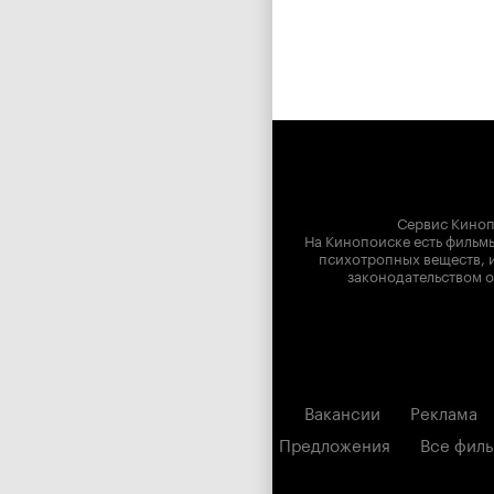
Сервис Киноп
На Кинопоиске есть фильмы
психотропных веществ, и
законодательством о
Вакансии
Реклама
Предложения
Все фил