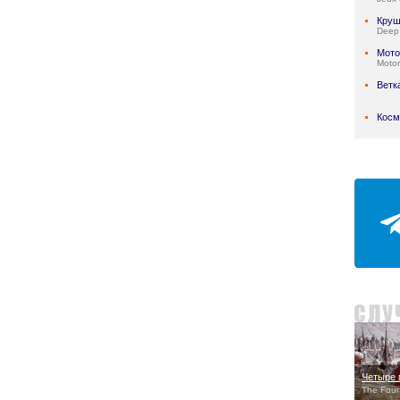
Круш
Deep
Мото
Motor
Ветк
Косм
Четыре 
The Four