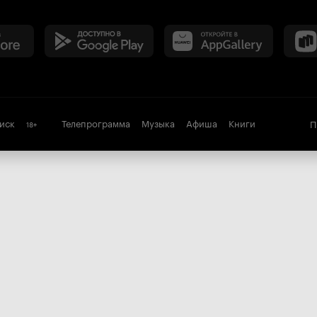
иск
Телепрограмма
Музыка
Афиша
Книги
П
18
+