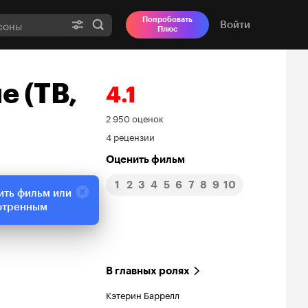
Попробовать
Войти
Плюс
е (ТВ,
4.1
Рейтинг
2 950 оценок
4 рецензии
Кинопоиска
Оценить фильм
4.1
1
2
3
4
5
6
7
8
9
10
ить фильм или
отренным
В главных ролях
Кэтерин Баррелл