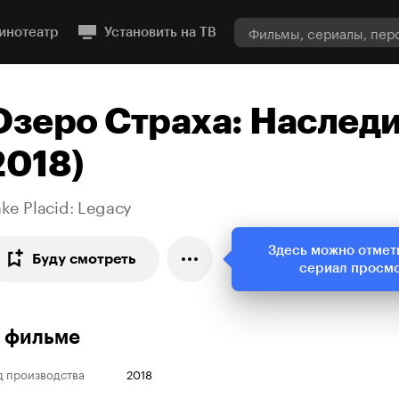
инотеатр
Установить на ТВ
Озеро Страха: Наследи
2018)
ke Placid: Legacy
Здесь можно отмет
Буду смотреть
сериал просм
 фильме
д производства
2018