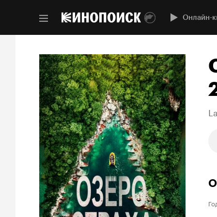
Онлайн-к
La
О
Го