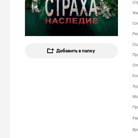
Ст
Жа
Сл
Ре
Сц
Добавить в папку
Пр
Оп
Ко
Ху
Мо
Пр
Ре
Вр