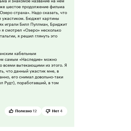
ьма и знакомое название на нем
пример. Так же и здесь создатели
 уже шестое продолжение фильма
Озеро страха». Надо сказать, что
м ужастиком. Бюджет картины
атики (Анаконда, Аллигатор,
лях играли Билл Пуллман, Бриджит
мов Лэк Плэсид. Но хочу
е я смотрел «Озеро» несколько
вий всё же много минусов.
тальгии, я решил глянуть это
удет их мнением, мне же фильм в
канским кабельным
Тем самым «Наследие» можно
о всеми вытекающими из этого. Я
ть, что данный ужастик мне, в
ранно, его снимал довольно-таки
 Рудт), поработавший, в том
4 года даже была номинирована на
фильм. Во-вторых – актеры. Они
снимается в различных сериалах и
очти во всех сценах «Наследия»
 хотя бы понимают, как нужно
Полезно
12
Нет
4
ривляк-любителей они не похожи.
нтольяно, который снимался у