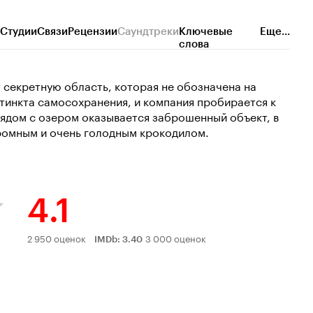
Студии
Связи
Рецензии
Саундтреки
Ключевые
Еще...
слова
секретную область, которая не обозначена на
тинкта самосохранения, и компания пробирается к
ядом с озером оказывается заброшенный объект, в
громным и очень голодным крокодилом.
4.1
Рейтинг
2 950 оценок
3 000 оценок
IMDb
:
3.40
Кинопоиска
4.1