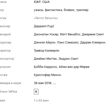
рана
ЮАР
,
США
нр
ужасы
,
фантастика
,
боевик
,
триллер
оган
«Terror Returns»
жиссер
Даррелл Рудт
енарий
Джонатан Уокер
,
Мэтт Венаблс
,
Джереми Смит
одюсер
Дэниэл Айрон
,
Лэнс Сэмюэлс
,
Даррен Кэмерон
,
ератор
Тревор Калверли
мпозитор
Джеймс Маттес
,
Эндрис Смит
дожник
Бобби Кардосо
,
Айми ван дер Мерве
нтаж
Кристофер Миннс
емьера в мире
28 мая 2018
,
...
йтинг MPAA
R
емя
1 ч 33 мин