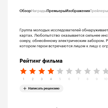
Обзор
Награды
Премьеры
Изображения
Трейлеры
Группа молодых исследователей обнаруживает 
картах. Любопытство оказывается сильнее инс
озеру, обнесённому электрическим забором. Р
котором герои встречаются лицом к лицу с о
Рейтинг фильма
1
2
3
4
5
6
7
8
9
10
Написать рецензию