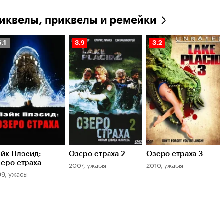
иквелы, приквелы и ремейки
ейтинг
Рейтинг
Рейтинг
6.1
3.9
3.2
инопоиска
Кинопоиска
Кинопоиска
.1
3.9
3.2
йк Плэсид:
Озеро страха 2
Озеро страха 3
еро страха
2007, ужасы
2010, ужасы
99, ужасы