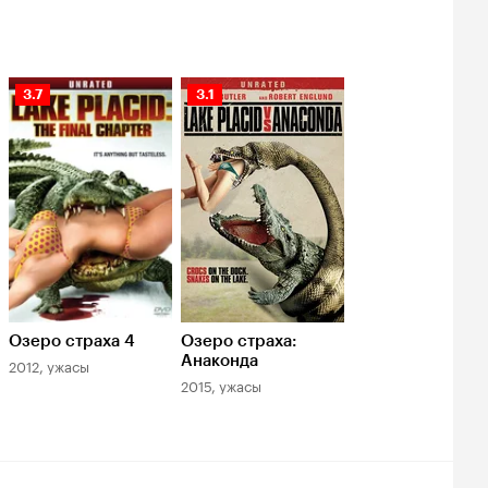
Рейтинг
Рейтинг
3.7
3.1
Кинопоиска
Кинопоиска
3.7
3.1
Озеро страха 4
Озеро страха:
Анаконда
2012, ужасы
2015, ужасы