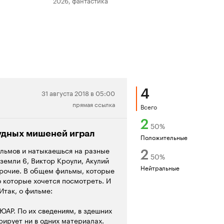
2026, фантастика
202
4
Нейтральная
31 августа 2018 в 05:00
прямая ссылка
рецензия
Всего
2
50
%
рудных мишеней играл
Положительные
ильмов и натыкаешься на разные
2
50
%
земли 6, Виктор Кроули, Акулий
Нейтральные
 прочие. В общем фильмы, которые
о которые хочется посмотреть. И
Итак, о фильме:
АР. По их сведениям, в здешних
рирует ни в одних материалах.