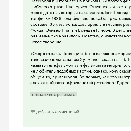
Наткнулся в интернете на прикольный постер фил
намёк на продолжение. Так было в Зубастиках, на
– «Озеро страха. Наследие». Оказалось, что это
использовали этот же трюк.
моего детства, который назывался «Лэйк Плэсид: 
тот фильм 1999 года был вполне себе пристойны
К просмотру рекомендую любителям подобной тем
составил 35 миллионов долларов, а в главных ро
Питон, Челюсти, Пауки), поклонникам серии филь
Фонда, Оливер Платт и Брендан Глисон. В детств
предупредить что при интересном развитии дейст
раз и мне оно нравилось. Поэтому, с чувством нос
Поэтому многие этот фильм сочтут плохим. Это б
новое творение.
общем то понравился.
«Озеро страха. Наследие» было заказано амери
6 из 10
телевизионным каналом Sy-fy для показа на ТВ. 
назвать телефильмом или фильмом категории Б, с
не любитель подобных картин, однако, хочу сказа
общем-то, приглянулся. Во-первых, как это ни ст
адекватный южно-африканский режиссер (Даррелл
числе и в Голливуде, а его картина «Вчера» 200
премию Оскар, в категории Лучший иностранный 
показать всю рецензию
звезд с неба не хватают, но большинство из них 
фильмах, пусть и не на главных ролях. Поэтому п
они более-менее справляются со своими ролями и
Добавить комментарий
играть. До Оскара им, конечно, далеко, но и на к
К тому же в небольшой роли задействован Джо Па
Нолана в «Помни», да и много где еще.