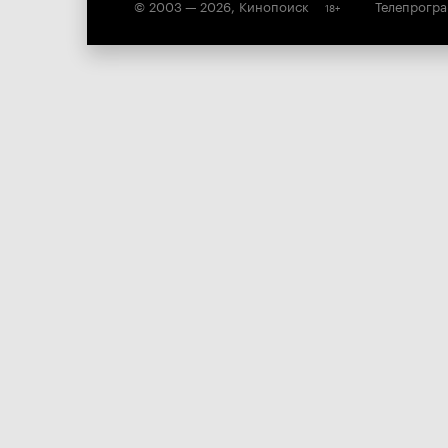
© 2003 —
2026
,
Кинопоиск
Телепрогр
18
+