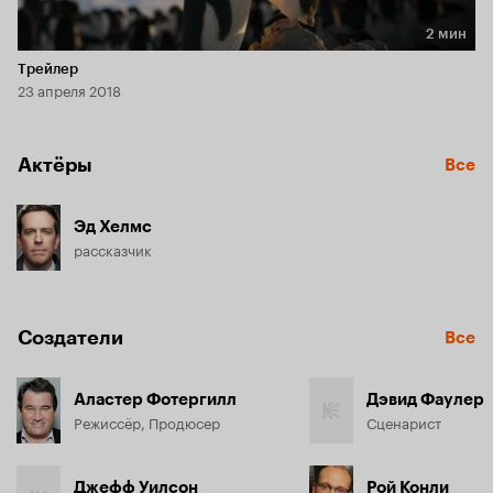
2 мин
Длительность 2 мин
Трейлер
23 апреля 2018
Актёры
Все
Эд Хелмс
рассказчик
Создатели
Все
Аластер Фотергилл
Дэвид Фаулер
Режиссёр, Продюсер
Сценарист
Джефф Уилсон
Рой Конли