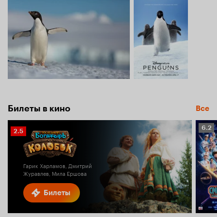
Билеты в кино
Все
Рейт
6.2
Рейтинг
2.5
Кино
Кинопоиска
6.2
2.5
Гарик Харламов, Дмитрий
Журавлев, Мила Ершова
Билеты