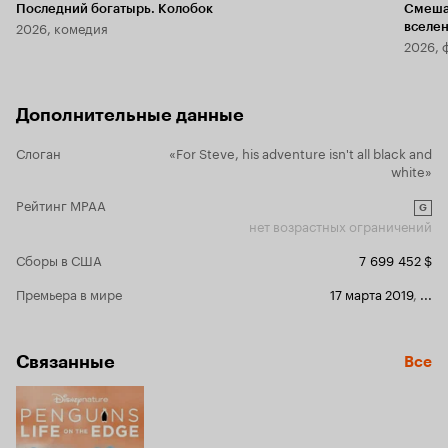
Последний богатырь. Колобок
Смеша
2026, комедия
вселе
2026, 
Дополнительные данные
Слоган
«For Steve, his adventure isn't all black and
white»
Рейтинг MPAA
G
нет возрастных ограничений
Сборы в США
7 699 452 $
Премьера в мире
17 марта 2019
,
...
Связанные
Все