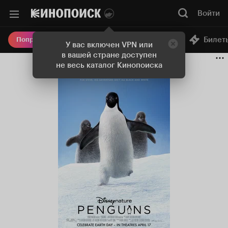
Войти
Онлайн-кинотеатр
Билет
Попробовать Плюс
У вас включен VPN или
в вашей стране доступен
не весь каталог Кинопоиска