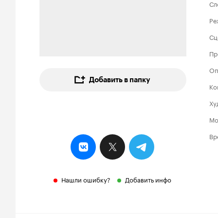
Сл
Ре
Сц
Пр
Оп
Добавить в папку
Ко
Ху
Мо
Вр
Нашли ошибку?
Добавить инфо