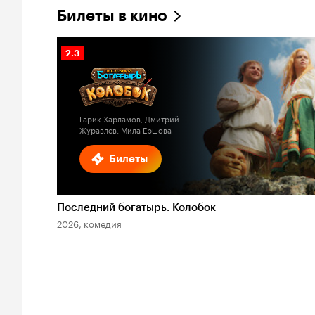
Билеты в кино
Рейтинг
2.3
Кинопоиска
2.3
Гарик Харламов, Дмитрий
Журавлев, Мила Ершова
Билеты
Последний богатырь. Колобок
2026, комедия