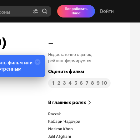
Попробовать
Войти
Плюс
)
–
Недостаточно оценок,
рейтинг формируется
ить фильм или
отренным
Оценить фильм
1
2
3
4
5
6
7
8
9
10
В главных ролях
Razzak
Кабари Чадхури
Nasima Khan
Jalil Afghani