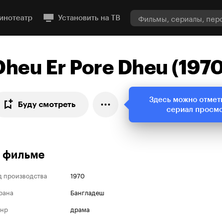
инотеатр
Установить на ТВ
Dheu Er Pore Dheu (1970
Здесь можно отмет
Буду смотреть
сериал просм
 фильме
д производства
1970
рана
Бангладеш
нр
драма