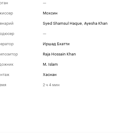
оган
—
жиссер
Мохсин
енарий
Syed Shamsul Haque
,
Ayesha Khan
одюсер
—
ератор
Иршад Бхатти
мпозитор
Raja Hossain Khan
дожник
M. Islam
нтаж
Хаснан
емя
2 ч 4 мин