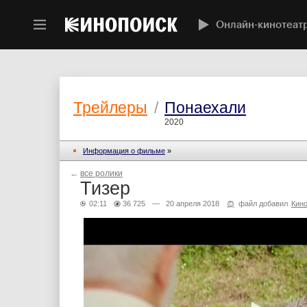
Онлайн-кинотеат
Трейлеры
/
Понаехали
2020
Информация о фильме
»
←
все ролики
Тизер
02:11
36 725
— 20 апреля 2018
файл добавил
Кин