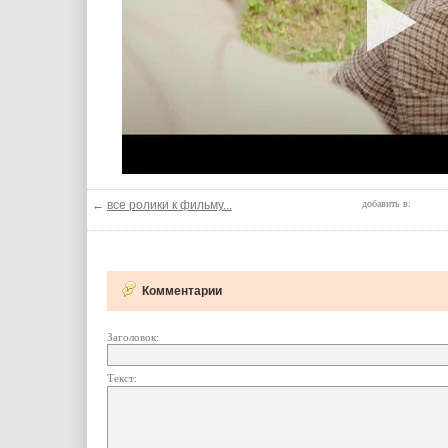
←
все ролики к фильму...
добавить в:
Комментарии
Заголовок:
Текст: