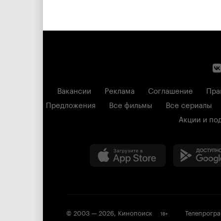
Вакансии
Реклама
Соглашение
Пра
Предложения
Все фильмы
Все сериалы
Акции и по
© 2003 —
2026
,
Кинопоиск
Телепрогр
18
+