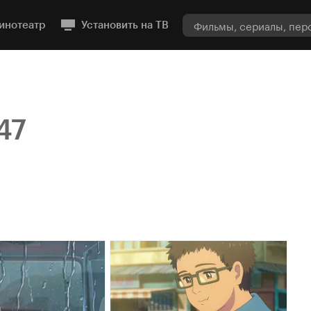
инотеатр
Установить на ТВ
47