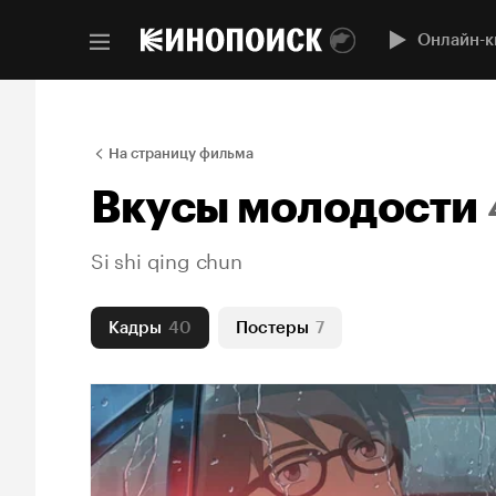
Онлайн-к
На страницу фильма
Вкусы молодости
Si shi qing chun
Кадры
40
Постеры
7