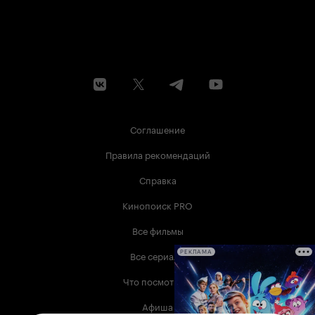
типичных эгоистов, интересует только
собственное «Я», и свой собственный
фалоцентричный мир. Женщины тоже
участвуют в конструировании этого мира и как
пример, мы и видим как главная героиня,
которая ведёт этот самый Vlog, постоянно
раздетая, она постоянно обнажена, ведь
именно это приносит самую большую
популярность, самые большие просмотры в
интернете. Посмотрите на сегодняшние
стримы, и вы убедитесь, что авторы фильма
Соглашение
лишь довели до крайности ситуацию, которая
складывается сегодня. Вот и получается, что
Правила рекомендаций
вся женская сексуальность, она только для
«него», но не для «неё». «Её» вообще тут нет, в
Справка
этом построенном мужчинами мире,
созданном для мужчин.
Кинопоиск PRO
Все фильмы
Все сериалы
РЕКЛАМА
Что посмотреть
Афиша