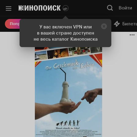
Войти
Онлайн-кинотеатр
Билет
Попробовать Плюс
У вас включен VPN или
в вашей стране доступен
не весь каталог Кинопоиска