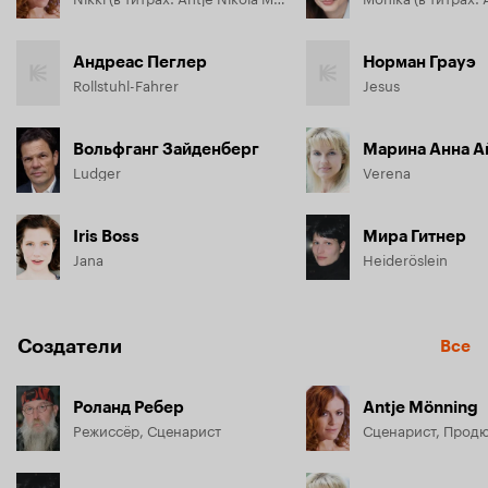
Андреас Пеглер
Норман Грауэ
Rollstuhl-Fahrer
Jesus
Вольфганг Зайденберг
Марина Анна А
Ludger
Verena
Iris Boss
Мира Гитнер
Jana
Heideröslein
Создатели
Все
Роланд Ребер
Antje Mönning
Режиссёр, Сценарист
Сценарист, Прод