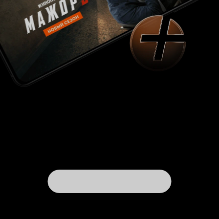
обнажённые тела, тема блогерства, вернее,
Vlog, философские размышления мужчин в
отрыве от остального фильма (сюжета),
отношения мужчины и женщины, одиночество
и сексуальность. Из всего это я отчётливо вижу
одну очень важную тему: сатира на
современное общество. Сатира, ядром
которого является критика современного
общества и в частности те требования,
которые общество предъявляет женщинам. Мы
отчётливо видим, что эта идея - быть
доступной, т.е. сексуально удовлетворять
мужчину, который занят таким крайне
«важным», с его точки зрения, делом как
философствование - является центральной. С
одной стороны, мужчина хочет, чтобы
женщина была сексуально доступна, причём
всегда и каждая, но с другой, женщина
постоянно находится под прессом этого
самого мужского общества, которое подавляет
женскую сексуальность, сводя всё к этому
самому миньету. Сделала? Можешь идти гулять.
Мужчин не интересует женская сексуальность
(а возможно и сама женщина), которая
направлена на саму женщину. Их, как