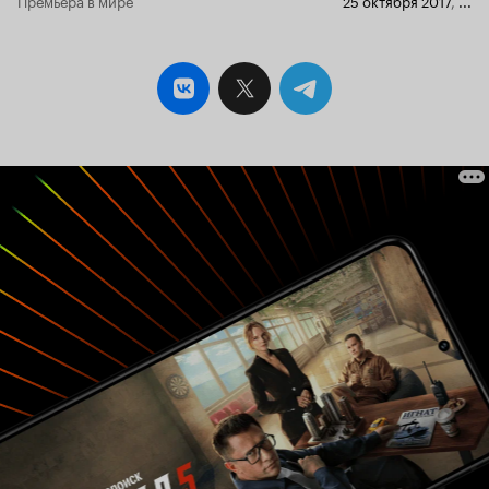
Премьера в мире
25 октября 2017
,
...
очень не понятно. Этот фильм определённо из
этой категории и если читать отзывы зрителей,
мало кто вообще понял суть фильма, вернее,
мало кто попытался понять. Все или почти все
зрители ухватились за самое простое –
порнографические моменты – ведь для
понимания порнографии не нужно обладать
большим интеллектом. Обнажённое тело и
сексуальный акт, это, если не копать глубоко,
всегда просто. Вот и в этом фильме все
зацепились именно за это и, конечно же, сразу
начали критиковать, мол, как такое возможно,
что в современном фильме, не относящийся к
обычной порнографии, нам прям вот так в
открытую показывают оральный секс. Все
отзывы, они именно об этом, но не о том, что
вообще хотел показать или сказать режиссёр.
Интересную мысль написал один из зрителей,
сказав, что здесь мы встречаем несколько
жанров. Сначала я тоже подумал, что тут
мешанина из жанров, но потом.… Потом я всё
чётче и чётче начал замечать паттерны. Вот
какие главные моменты мы находим в фильме?
Сцены орального секса, полностью