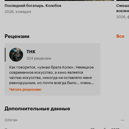
Последний богатырь. Колобок
Смеша
2026, комедия
вселе
2026, 
Рецензии
Все
THK
324 рецензии
Как говорится, «узнаю брата Колю». Немецкое
современное искусство, а кино является
частью искусства, никогда не оставляло меня
равнодушным, но почти всегда было… очень
нестандартным, сложнопонимаемым. И это
Читать рецензию
мягко ещё сказано. Деконструировать
немецкое современное искусство является
нетривиальной задачей и вот этот фильм
идеально вписался в моё видение и моё
Дополнительные данные
отношение к тому искусству, которое можно
увидеть на выставках по всему миру, когда
Слоган
—
приезжают немецкие её представители.
Креативно? Да, есть такое, но почти всегда