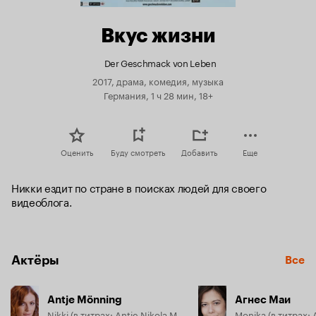
Вкус жизни
Der Geschmack von Leben
2017, драма, комедия, музыка
Германия, 1 ч 28 мин, 18+
Оценить
Буду смотреть
Добавить
Еще
Никки ездит по стране в поисках людей для своего 
видеоблога.
Актёры
Все
Antje Mönning
Агнес Маи
Nikki (в титрах: Antje Nikola Möning)