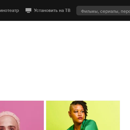
инотеатр
Установить на ТВ