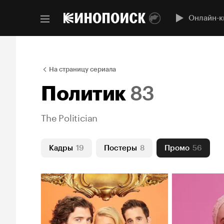
Онлайн-к
На страницу сериала
Политик
83
The Politician
Кадры
19
Постеры
8
Промо
56