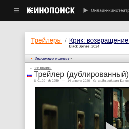
Онлайн-кинотеат
Трейлеры
/
Крик: возвращение
Black Spines, 2024
Информация о фильме
»
←
все ролики
Трейлер (дублированный)
01:29
2259
— 14 апреля 2026
файл добавил
Киноп