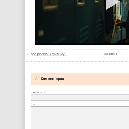
←
все ролики к фильму...
добавить в:
Комментарии
Заголовок:
Текст: