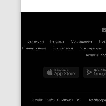
Вакансии
Реклама
Соглашение
Пра
Предложения
Все фильмы
Все сериалы
Акции и по
© 2003 —
2026
,
Кинопоиск
Телепрогр
18
+