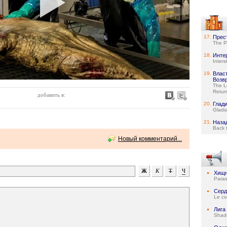
17.
Прес
The P
18.
Инте
Interst
19.
Власт
Возв
The L
Retur
добавить в:
20.
Глад
Gladia
21.
Наза
Back 
Новый комментарий...
Хищн
Paras
Серд
Le co
Лига
Shad