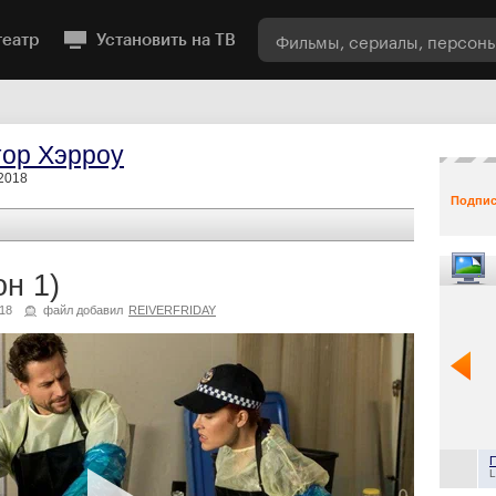
театр
Установить на ТВ
тор Хэрроу
 2018
Подпис
он 1)
18
файл добавил
REIVERFRIDAY
L