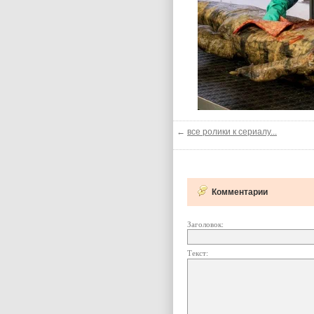
←
все ролики к сериалу...
Комментарии
Заголовок:
Текст: