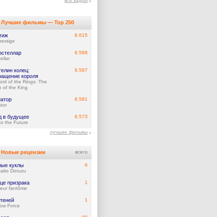
все кадры
Лучшие фильмы — Top 250
тиж
8.615
restige
рстеллар
8.588
ellar
елин колец:
8.587
ращение короля
ord of the Rings: The
n of the King
иатор
8.581
tor
д в будущее
8.573
to the Future
лучшие фильмы
Новые рецензии
всего
ые куклы
6
aito Doruzu
це призрака
1
eur fantôme
 теней
1
ow Force