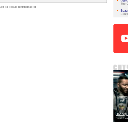
Одис
The 
ься на новые комментарии
Браз
Brazil
Последн
Final Fan