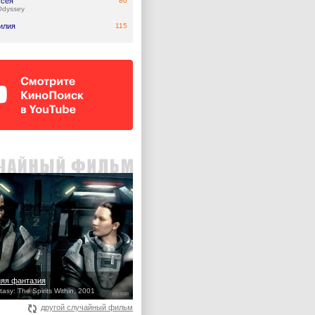
сея
80
Odyssey
илия
115
яя фантазия
tasy: The Spirits Within, 2001
другой случайный фильм