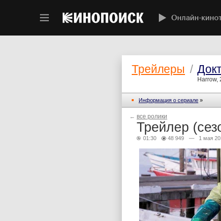
Онлайн-кино
Трейлеры
/
Док
Harrow,
Информация о сериале
»
←
все ролики
Трейлер (сез
01:30
48 949
— 1 мая 20