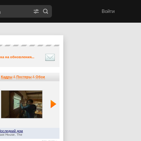
Войти
ка на обновления...
Кадры
&
Постеры
&
Обои
Последний дом
Оленёнок
ast House, The
Baby Reindeer