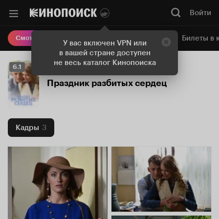
Войти
Онлайн-кинотеатр
Билеты в 
Смотреть кино
У вас включен VPN или
в вашей стране доступен
не весь каталог Кинопоиска
Рейтинг
6.1
Кинопоиска
Праздник разбитых сердец
6.1
Кадры
3