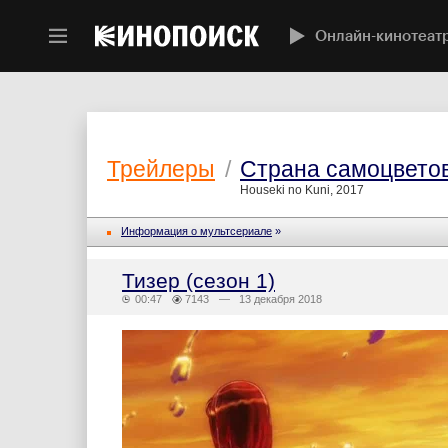
Онлайн-кинотеат
Трейлеры
/
Страна самоцвето
Houseki no Kuni, 2017
Информация о мультсериале
»
Тизер (сезон 1)
00:47
7143
— 13 декабря 2018