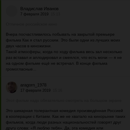
Владислав Иванов
7 февраля 2019
15:13
Отличное российское кино
Вчера посчастливилось побывать на закрытой премьере
фильма Как я стал русским. Это были одни из лучших моих
двух часов в киножизни.
Такой атмосферы, когда по ходу фильма весь зал несколько
раз вставал и аплодировал и смеялся, что есть мочи — я не
на одном фильме ещё не встречал. В конце фильма
громогласные...
aragorn_1978
17 февраля 2019
15:16
Этот фильм надо обязательно смотреть на большом экране
Это шикарная толерантная комедия произведённая Россией
в кооперации с Китаем. Как же не хватало на кинорынке таких
фильмов, когда люди разных национальностей говорят друг
другу слова: «Я люблю тебя». Да, эта комедия или