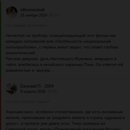
elfmenestrell
25 ноября 2019
09:23
По одежке встречают…
Несмотря на трейлер, позиционирующий этот фильм как
комедию положений аля «Особенности национальной
охоты\рыбалки», с первых минут видно, что сюжет глубоко
романтический.
Русская девушка, дочь Настоящего Мужчины, живущего в
тайге, влюбилась в китайского паренька Пэна. Он ответил ей
взаимностью и, выучив...
Евгений П - 2004
9 апреля 2019
08:50
Что это вообще такое?
Хорошее кино, особенно отечественное, где есть иноземные
жители, приехавшие за тридевять земель в страну «дураков и
дорог», в прокате уже давно есть. Тому примеры из
Советской эпохи, вроде «Приключений итальянцев России»