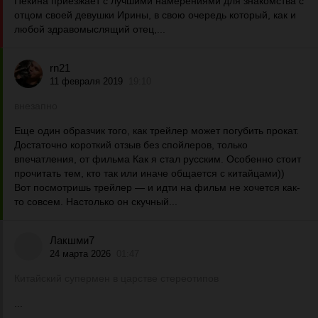
Пекина приезжает с лучшими намерениями для знакомства с
отцом своей девушки Ирины, в свою очередь который, как и
любой здравомыслящий отец,...
rn21
11 февраля 2019
19:10
внезапно
Еще один образчик того, как трейлер может погубить прокат.
Достаточно короткий отзыв без спойлеров, только
впечатления, от фильма Как я стал русским. Особенно стоит
прочитать тем, кто так или иначе общается с китайцами))
Вот посмотришь трейлер — и идти на фильм не хочется как-
то совсем. Настолько он скучный...
Лакшми7
24 марта 2026
01:47
Китайский супермен в царстве стереотипов
...