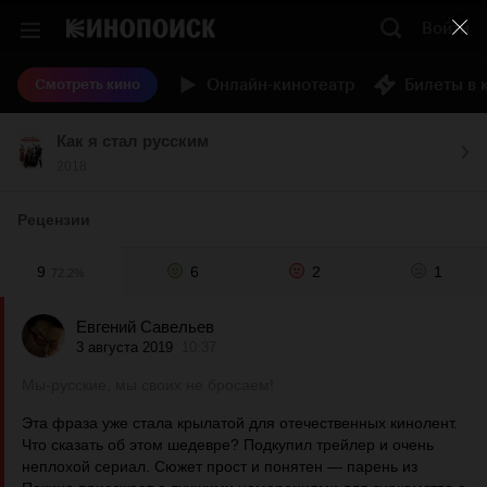
Войти
Онлайн-кинотеатр
Билеты в 
Смотреть кино
Как я стал русским
2018
Рецензии
9
6
2
1
72.2%
Евгений Савельев
3 августа 2019
10:37
Мы-русские, мы своих не бросаем!
Эта фраза уже стала крылатой для отечественных кинолент.
Что сказать об этом шедевре? Подкупил трейлер и очень
неплохой сериал. Сюжет прост и понятен — парень из