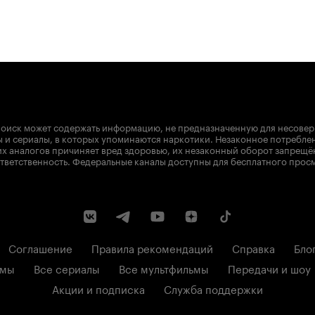
оиск может содержать информацию, не предназначенную для несове
 и сериалы, в которых упоминаются наркотики. Незаконное потребле
х аналогов причиняет вред здоровью, их незаконный оборот запрещё
тветственность. Федеральные каналы доступны для бесплатного прос
Соглашение
Правила рекомендаций
Справка
Бло
ьмы
Все сериалы
Все мультфильмы
Передачи и шоу
Акции и подписка
Служба поддержки