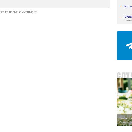
Исто
ься на новые комментарии
Убе
Sanc
Комман
Command