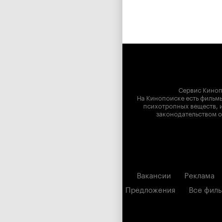
Сервис Киноп
На Кинопоиске есть фильмы
психотропных веществ, и
законодательством о
Вакансии
Реклама
Предложения
Все фил