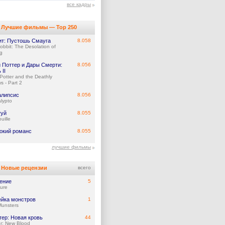
все кадры
Лучшие фильмы — Top 250
ит: Пустошь Смауга
8.058
obbit: The Desolation of
g
и Поттер и Дары Смерти:
8.056
 II
 Potter and the Deathly
s - Part 2
алипсис
8.056
lypto
туй
8.055
uille
окий романс
8.055
лучшие фильмы
Новые рецензии
всего
ение
5
ure
йка монстров
1
Munsters
тер: Новая кровь
44
r: New Blood