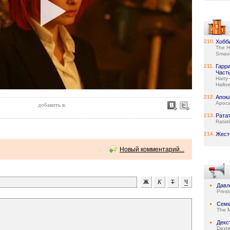
210.
Хобб
The H
Smau
211.
Гарр
Часть
Harry
Hallow
212.
Апок
Apoca
добавить в:
213.
Рата
Ratato
214.
Жест
Новый комментарий...
Давл
Press
Семе
The 
Декс
Dexte