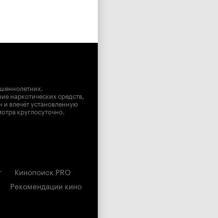
ршеннолетних.
ние наркотических средств,
н и влечёт установленную
мотра круглосуточно.
г
Кинопоиск PRO
Рекомендации кино