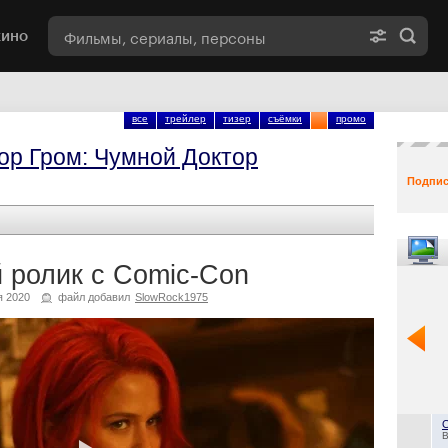
кино
все
трейлер
тизер
съёмки
промо
ор Гром: Чумной Доктор
Подпис
 ролик с Comic-Con
 2020
файл добавил
SlowRock1975
B