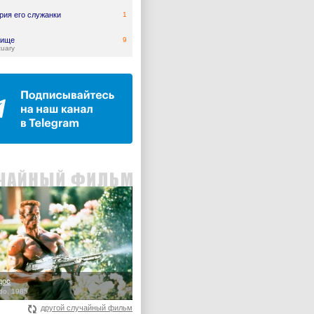
рия его служанки
1
жище
9
tuary
дос
o, 1985
другой случайный фильм