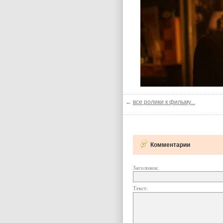
←
все ролики к фильму...
Комментарии
Заголовок:
Текст: