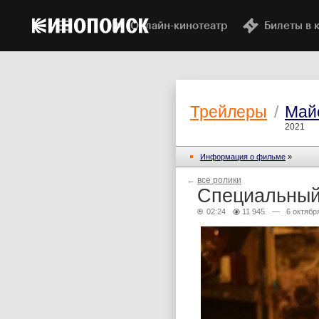
Онлайн-кинотеатр
Билеты в 
Трейлеры
/
Май
2021
Информация о фильме
»
←
все ролики
Специальный
02:24
11 945
— 6 октября