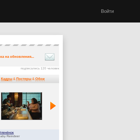
Войти
ка на обновления...
подписались 120 человек
Кадры
&
Постеры
&
Обои
Оленёнок
Дом Дракона
aby Reindeer
House of the Dragon