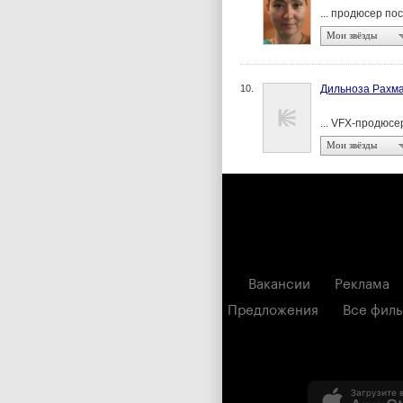
... продюсер п
Мои звёзды
10.
Дильноза Рахм
... VFX-продюсе
Мои звёзды
Вакансии
Реклама
Предложения
Все фил