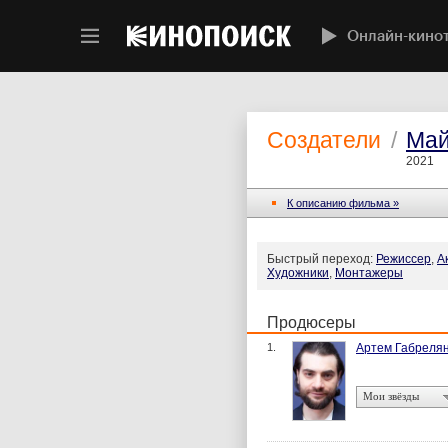
Онлайн-кино
Создатели
/
Май
2021
К описанию фильма »
Быстрый переход:
Режиссер
,
А
Художники
,
Монтажеры
Продюсеры
1.
Артем Габреля
Мои звёзды