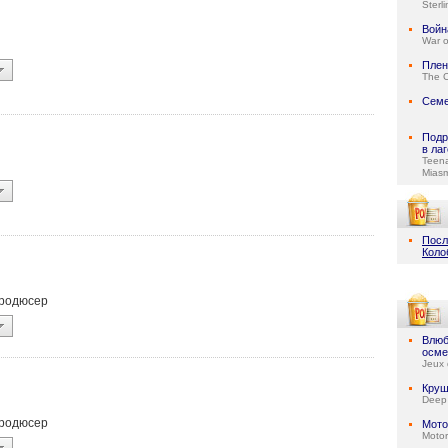
Sterl
Войн
War o
Плен
The C
Семе
Подр
в ла
Teen
Mias
Посл
Коло
продюсер
Влюб
осме
Jeux 
Круш
Deep
продюсер
Мото
Motor