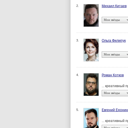
2.
Михаил Китаев
Мои звёзды
3.
Ольга Филипук
Мои звёзды
4.
Роман Котков
... креативный 
Мои звёзды
5.
Евгений Еронин
... креативный 
Мои звёзды