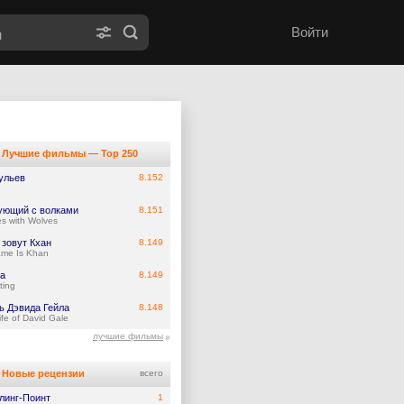
Войти
Лучшие фильмы — Top 250
ульев
8.152
ующий с волками
8.151
s with Wolves
 зовут Кхан
8.149
me Is Khan
а
8.149
ting
ь Дэвида Гейла
8.148
ife of David Gale
лучшие фильмы
Новые рецензии
всего
линг-Поинт
1