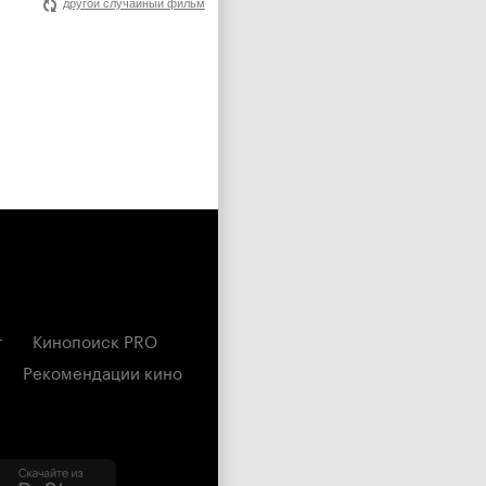
другой случайный фильм
г
Кинопоиск PRO
Рекомендации кино