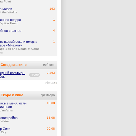
ing Point
а миров
163
f the Worlds
енное сердце
1
aptive Heart
йное счастье
4
остковый секс и смерть
1
гере «Миазма»
age Sex and Death at Camp
ma
Сегодня в кино
рейтинг
едний богатырь.
2.263
ПРОМО
бок
афиша
Скоро в кино
премьера
ись в меня, если
13.08
лишься
d'enfants
ение рейса
13.08
 Water
р Сити
20.08
 City