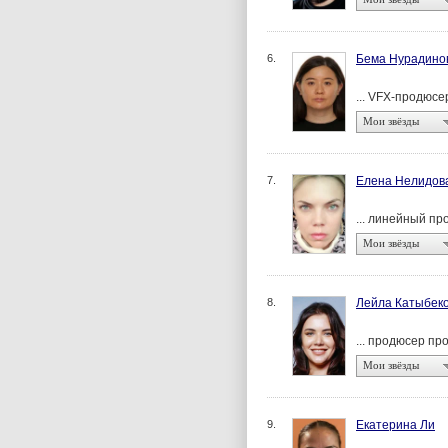
6.
Бема Нурадино
... VFX-продюсе
Мои звёзды
7.
Елена Нелидов
... линейный п
Мои звёзды
8.
Лейла Катыбек
... продюсер п
Мои звёзды
9.
Екатерина Ли