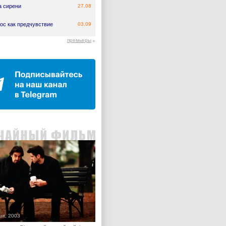
а сирени
27.08
ос как предчувствие
03.09
премьеры
uit, 2003