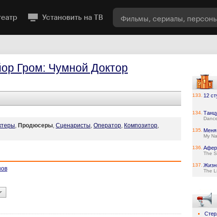
театр
Установить на ТВ
ор Гром: Чумной Доктор
133.
12 ст
134.
Танц
Dance
ктеры
,
Продюсеры
,
Сценаристы
,
Оператор
,
Композитор
,
135.
Меня
My Na
136.
Афер
The S
137.
Жизн
нов
The L
Стер