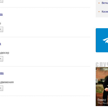
Ветк
Косм
ва
р
а
родюсер
ова
родвижения
Рекрут
The Recr