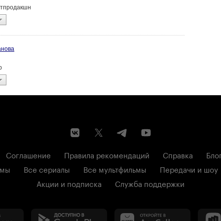
остпродакшн
анова
р
Соглашение
Правила рекомендаций
Справка
Бло
ьмы
Все сериалы
Все мультфильмы
Передачи и шоу
Акции и подписка
Служба поддержки