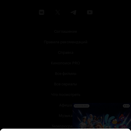
Соглашение
Правила рекомендаций
Справка
Кинопоиск PRO
Все фильмы
Все сериалы
Что посмотреть
Афиша
РЕКЛАМА
Музыка
Телепрограмма