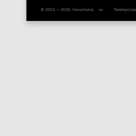
© 2003 —
2026
,
Кинопоиск
Телепрогр
18
+