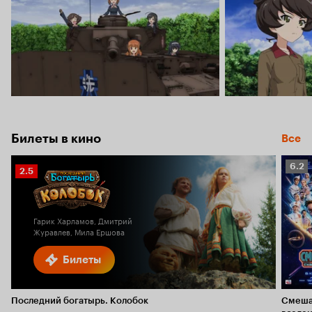
Билеты в кино
Все
Рейт
6.2
Рейтинг
2.5
Кино
Кинопоиска
6.2
2.5
Гарик Харламов, Дмитрий
Журавлев, Мила Ершова
Билеты
Последний богатырь. Колобок
Смеша