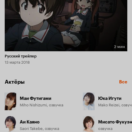
2 мин
Длительность 2 мин
Русский трейлер
13 марта 2018
Актёры
Все
Маи Футигами
Юка Игути
Miho Nishizumi, озвучка
Mako Reizei, озву
Аи Каяно
Мисато Фукуэ
Saori Takebe, озвучка
озвучка