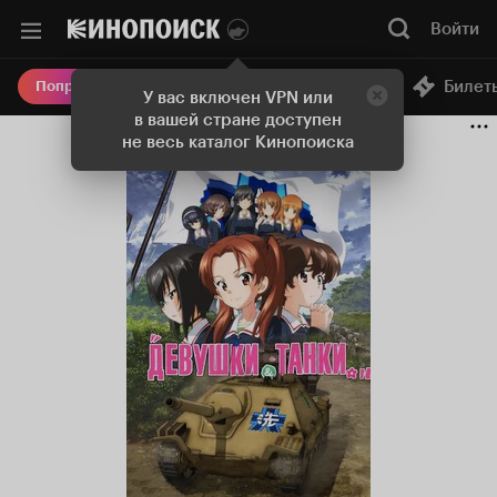
Войти
Онлайн-кинотеатр
Билет
Попробовать Плюс
У вас включен VPN или
в вашей стране доступен
не весь каталог Кинопоиска