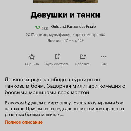
Девушки и танки
Girls und Panzer das Finale
28K
Рейтинг
7.2
Кинопоиска
2017, аниме, мультфильм, короткометражка
7.2
Япония, 47 мин, 12+
Оценить
Буду смотреть
Добавить
Еще
Девчонки рвут к победе в турнире по 
танковым боям. Задорная милитари-комедия с 
боевыми машинами всех мастей
В скором будущем в мире станут очень популярными бои 
на танках. Причём не на поднадоевших компьютерах, а на 
реальных боевых машинах.

Полное описание
Дело доходит до того, что в школах и университетах даже 