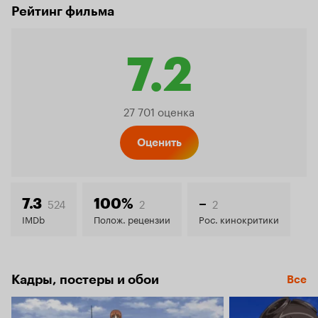
Рейтинг фильма
7.2
Рейтинг
27 701 оценка
Кинопо
Оценить
7.2
524
2
2
7.3
100%
–
IMDb
Полож. рецензии
Рос. кинокритики
Кадры, постеры и обои
Все