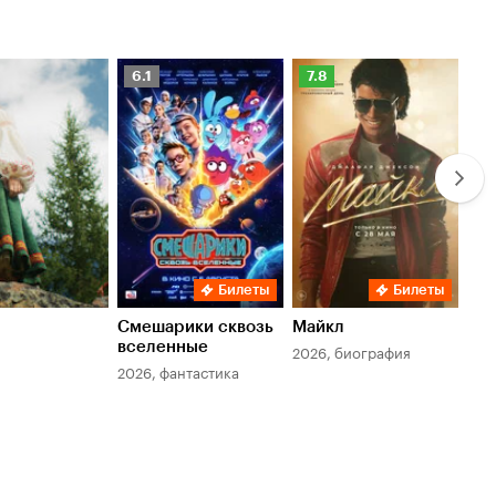
Рейтинг
Рейтинг
Ре
6.1
7.8
6.
Кинопоиска
Кинопоиска
Ки
6.1
7.8
6.
Билеты
Билеты
Смешарики сквозь
Майкл
Зл
вселенные
мер
2026, биография
2026, фантастика
202