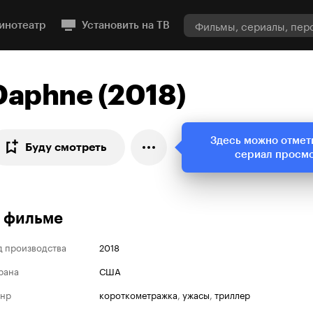
инотеатр
Установить на ТВ
Daphne (2018)
Здесь можно отмет
Буду смотреть
сериал просм
 фильме
д производства
2018
рана
США
нр
короткометражка
,
ужасы
,
триллер