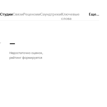
Студии
Связи
Рецензии
Саундтреки
Ключевые
Еще...
слова
–
Недостаточно оценок,
рейтинг формируется