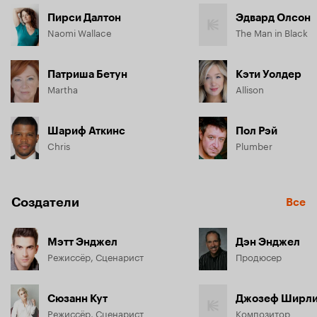
Пирси Далтон
Эдвард Олсон
Naomi Wallace
The Man in Black
Патриша Бетун
Кэти Уолдер
Martha
Allison
Шариф Аткинс
Пол Рэй
Chris
Plumber
Создатели
Все
Мэтт Энджел
Дэн Энджел
Режиссёр, Сценарист
Продюсер
Сюзанн Кут
Джозеф Ширл
Режиссёр, Сценарист
Композитор