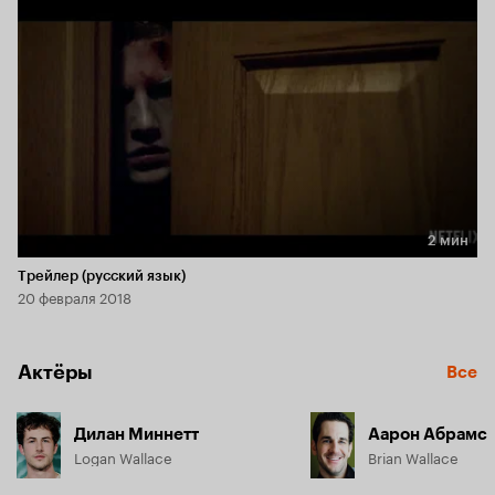
2 мин
Длительность 2 мин
Трейлер (русский язык)
20 февраля 2018
Актёры
Все
Дилан Миннетт
Аарон Абрамс
Logan Wallace
Brian Wallace