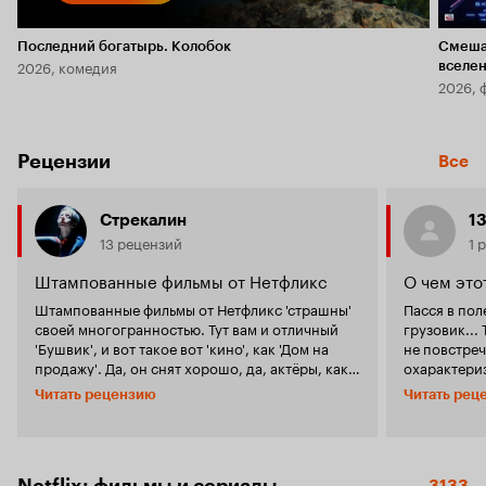
Последний богатырь. Колобок
Смеша
2026, комедия
вселе
2026, 
Рецензии
Все
Стрекалин
13
13 рецензий
1 
Штампованные фильмы от Нетфликс
О чем это
Штампованные фильмы от Нетфликс 'страшны'
Пасся в по
своей многогранностью. Тут вам и отличный
грузовик...
'Бушвик', и вот такое вот 'кино', как 'Дом на
не повстречался... Прим
продажу'. Да, он снят хорошо, да, актёры, как и
охарактери
в большинстве американских лент играют
Актеры стараются. Первую 
Читать рецензию
Читать рец
достойно, видимо, решив, что система
зрителя по
Станиславского придумана не зря (это вам не
грядущие жу
истерик Башаров в 'Движении вверх). Но... Если
половине с
вкратце, 'Дом на продажу', это стильный
затягиваетс
минималистический ремейк 'Крика', хита из
же будет да
Netflix: фильмы и сериалы
3133