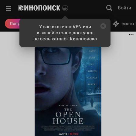
Войти
Онлайн-кинотеатр
Билет
Попробовать Плюс
У вас включен VPN или
в вашей стране доступен
не весь каталог Кинопоиска