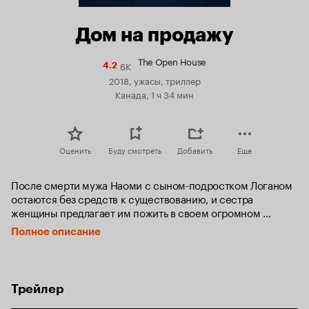
Дом на продажу
The Open House
6K
Рейтинг
4.2
Кинопоиска
2018, ужасы, триллер
4.2
Канада, 1 ч 34 мин
Оценить
Буду смотреть
Добавить
Еще
После смерти мужа Наоми с сыном-подростком Логаном 
остаются без средств к существованию, и сестра 
женщины предлагает им пожить в своем огромном 
особняке посреди леса. Дом выставлен на продажу, 
Полное описание
поэтому новые жильцы должны периодически оставлять 
ключи и дом риэлторам на целый день. Скорбя о потере, 
мать с сыном стараются не обращать внимание на 
некоторые странности жилища, что вскоре может выйти 
Трейлер
им боком.