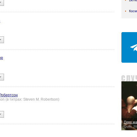
Ветк
Косм
р
ор
Робертсон
on (в титрах: Steven M. Robertson)
Перо ма
Quills, 2