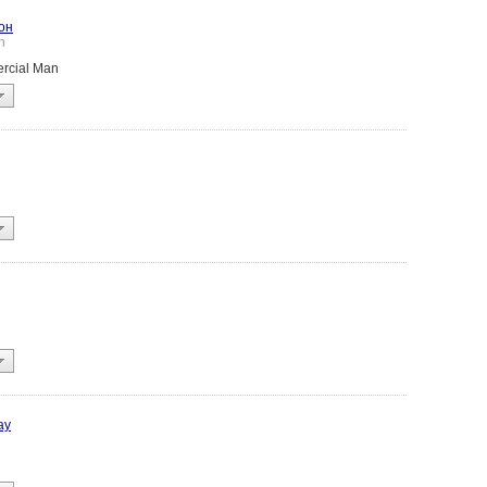
он
n
ercial Man
ay