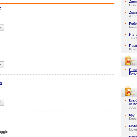
Двен
Ocean
к
Долг
A Lo
Ребе
Rose
И эт
This 
Перв
Il pri
Посл
Коло
л
Влюб
осме
Jeux 
Круш
Deep
н
Мото
Motor
uggie