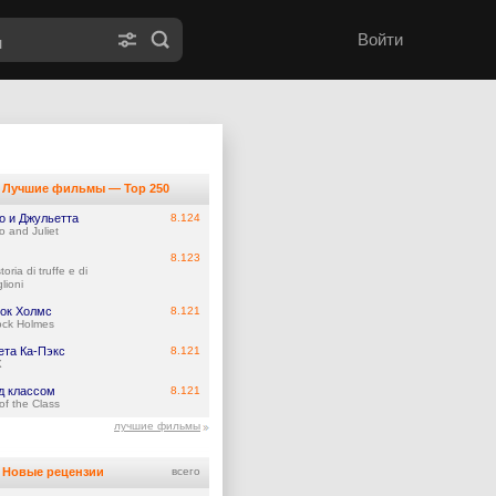
Войти
Лучшие фильмы — Top 250
о и Джульетта
8.124
 and Juliet
8.123
toria di truffe e di
lioni
ок Холмс
8.121
ock Holmes
ета Ка-Пэкс
8.121
X
д классом
8.121
of the Class
лучшие фильмы
Новые рецензии
всего