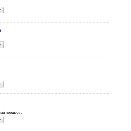
л
ьный продюсер