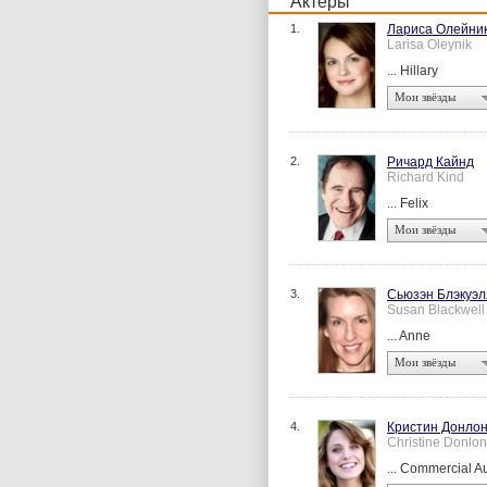
Актеры
1.
Лариса Олейни
Larisa Oleynik
... Hillary
Мои звёзды
2.
Ричард Кайнд
Richard Kind
... Felix
Мои звёзды
3.
Сьюзэн Блэкуэл
Susan Blackwell
... Anne
Мои звёзды
4.
Кристин Донло
Christine Donlon
... Commercial A