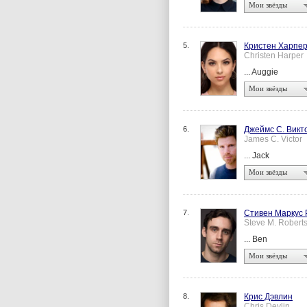
Мои звёзды
5.
Кристен Харпе
Christen Harper
... Auggie
Мои звёзды
6.
Джеймс С. Викт
James C. Victor
... Jack
Мои звёзды
7.
Стивен Маркус 
Steve M. Roberts
... Ben
Мои звёзды
8.
Крис Дэвлин
Chris Devlin