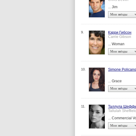
... Jim
Мои звёзды
9.
Кэрри Гибсон
Carrie Gibson
... Woman
Мои звёзды
10.
Simone Polican
... Grace
Мои звёзды
11.
Таллула Шефф
Tallulah Sheffiel
... Commercial V
Мои звёзды