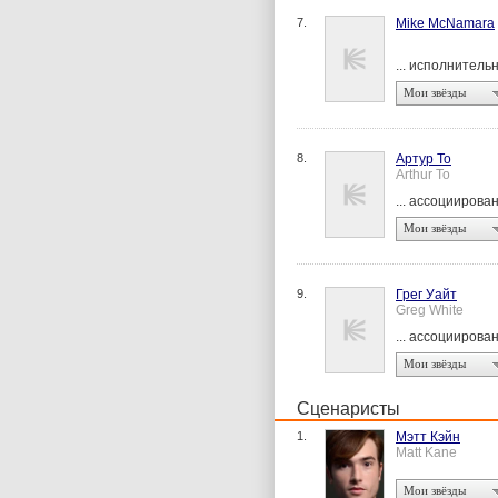
7.
Mike McNamara
... исполнител
Мои звёзды
8.
Артур То
Arthur To
... ассоцииров
Мои звёзды
9.
Грег Уайт
Greg White
... ассоцииров
Мои звёзды
Сценаристы
1.
Мэтт Кэйн
Matt Kane
Мои звёзды