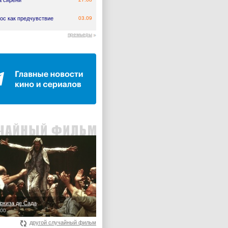
а сирени
ос как предчувствие
03.09
премьеры
ркиза де Сада
000
другой случайный фильм