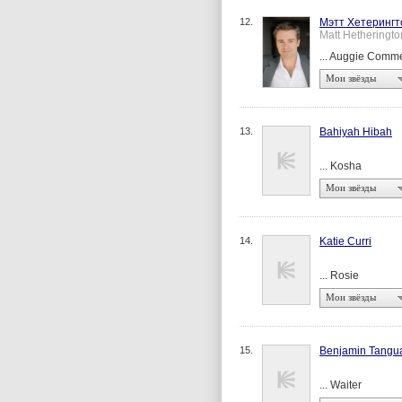
12.
Мэтт Хетерингт
Matt Hetheringto
... Auggie Comm
Мои звёзды
13.
Bahiyah Hibah
... Kosha
Мои звёзды
14.
Katie Curri
... Rosie
Мои звёзды
15.
Benjamin Tangu
... Waiter