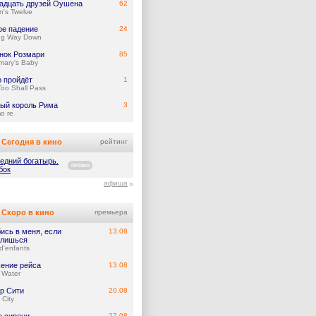
адцать друзей Оушена
62
's Twelve
ое падение
24
ng Way Down
нок Розмари
85
mary's Baby
о пройдёт
1
Too Shall Pass
ый король Рима
3
mo re
Сегодня в кино
рейтинг
едний богатырь.
ПРОМО
бок
афиша
Скоро в кино
премьера
ись в меня, если
13.08
лишься
d'enfants
ение рейса
13.08
 Water
р Сити
20.08
 City
27.08