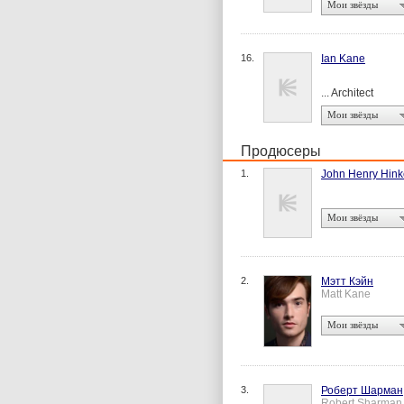
Мои звёзды
16.
Ian Kane
... Architect
Мои звёзды
Продюсеры
1.
John Henry Hink
Мои звёзды
2.
Мэтт Кэйн
Matt Kane
Мои звёзды
3.
Роберт Шарман
Robert Sharman