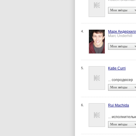
Мои звёзды
4.
Марк Андерхил
Marc Underhill
Мои звёзды
5.
Katie Curri
... сопродюсер
Мои звёзды
6.
Rui Machida
... исполнител
Мои звёзды