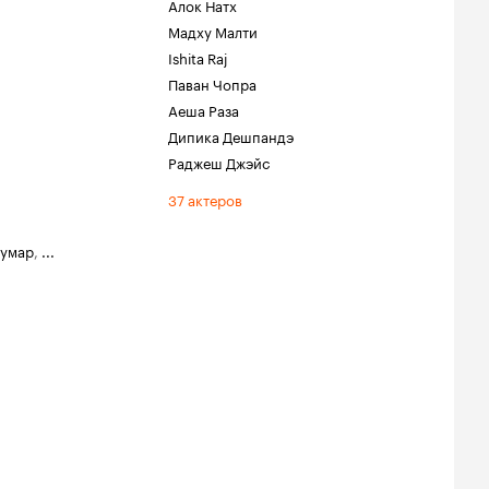
Алок Натх
Мадху Малти
Ishita Raj
Паван Чопра
Аеша Раза
Дипика Дешпандэ
Раджеш Джэйс
37 актеров
Кумар
,
...