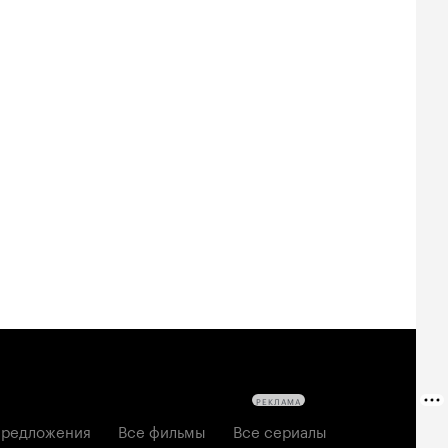
Билеты
Билеты
Билеты
овещие
На деревню
За любовь
твецы: Пекло
дедушке 2
2026, мелодрама
6, ужасы
2026, комедия
РЕКЛАМА
редложения
Все фильмы
Все сериалы