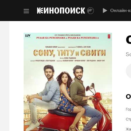
Онлайн-к
So
О
Го
Ст
Жа