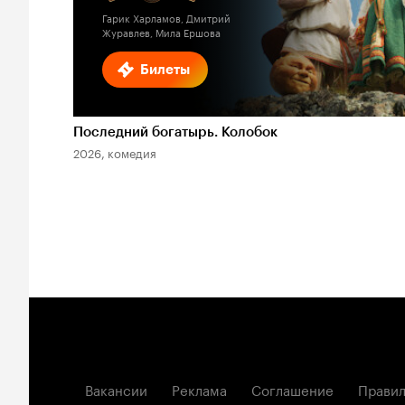
Гарик Харламов, Дмитрий
Журавлев, Мила Ершова
Билеты
Последний богатырь. Колобок
2026, комедия
Вакансии
Реклама
Соглашение
Правил