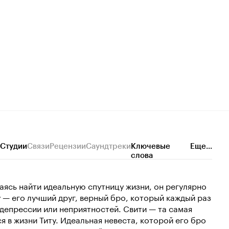
Студии
Связи
Рецензии
Саундтреки
Ключевые
Еще...
слова
аясь найти идеальную спутницу жизни, он регулярно
 — его лучший друг, верный бро, который каждый раз
 депрессии или неприятностей. Свити — та самая
я в жизни Титу. Идеальная невеста, которой его бро