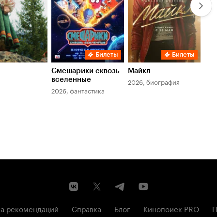
Билеты
Билеты
Смешарики сквозь
Майкл
Зл
вселенные
мер
2026, биография
2026, фантастика
202
а рекомендаций
Справка
Блог
Кинопоиск PRO
П