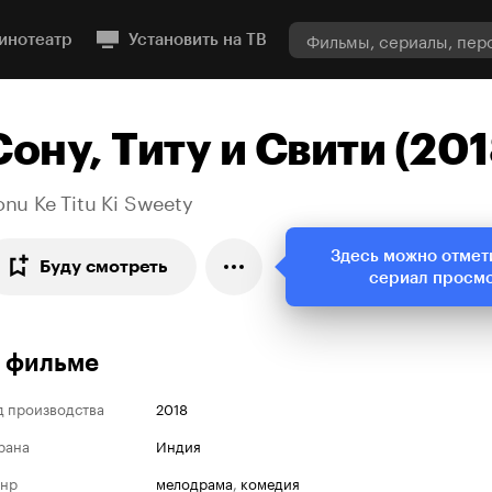
инотеатр
Установить на ТВ
Сону, Титу и Свити (201
nu Ke Titu Ki Sweety
Здесь можно отмет
Буду смотреть
сериал просм
 фильме
д производства
2018
рана
Индия
нр
мелодрама
,
комедия