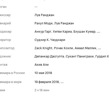
оган
—
жиссер
Лув Ранджан
енарий
Рахул Моди
,
Лув Ранджан
одюсер
Анкур Гарг
,
Хетви Кариа
,
Бхушан Кумар
,
...
ератор
Судхир К. Чаудхари
мпозитор
Zack Knight
,
Рочак Кохли
,
Амаал Маллик
,
...
дожник
Депанкар Дасгупта
,
Сукант Паниграхи
,
Гурдип 
нтаж
Акив Али
емьера в России
10 мая 2018
емьера в мире
19 февраля 2018
,
...
емя
2 ч 18 мин