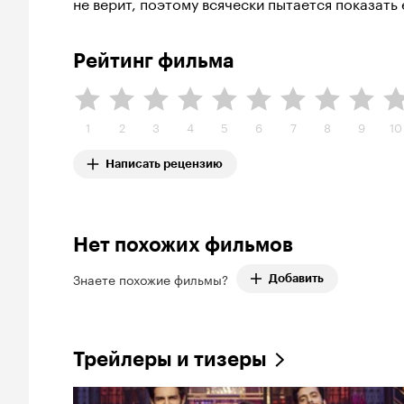
не верит, поэтому всячески пытается показать 
Рейтинг фильма
1
2
3
4
5
6
7
8
9
10
Написать рецензию
Нет похожих фильмов
Знаете похожие фильмы?
Добавить
Трейлеры и тизеры