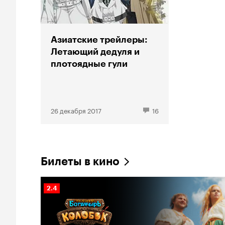
Азиатские трейлеры:
Летающий дедуля и
плотоядные гули
26 декабря 2017
16
Билеты в кино
Рейтинг
2.4
Кинопоиска
2.4