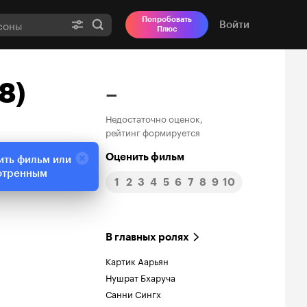
Попробовать
Войти
Плюс
8)
–
Недостаточно оценок,
рейтинг формируется
Оценить фильм
ить фильм или
отренным
1
2
3
4
5
6
7
8
9
10
В главных ролях
Картик Аарьян
Нушрат Бхаруча
Санни Сингх