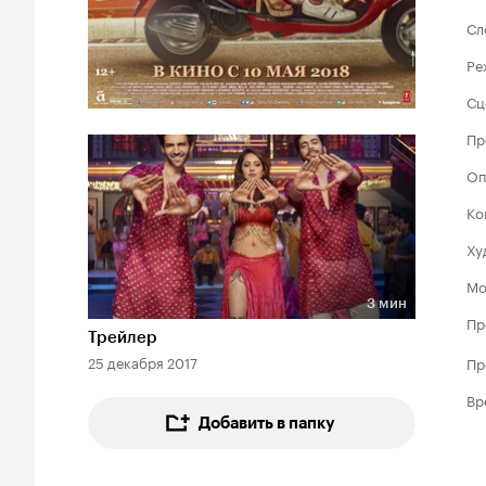
Сл
Ре
Сц
Пр
Оп
Ко
Ху
Мо
3 мин
Длительность 3 мин
Пр
Трейлер
25 декабря 2017
Пр
Вр
Добавить в папку