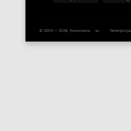
© 2003 —
2026
,
Кинопоиск
Телепрогр
18
+