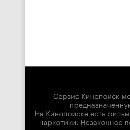
Сервис Кинопоиск м
предназначенну
На Кинопоиске есть фильм
наркотики. Незаконное п
психотропных веществ, их