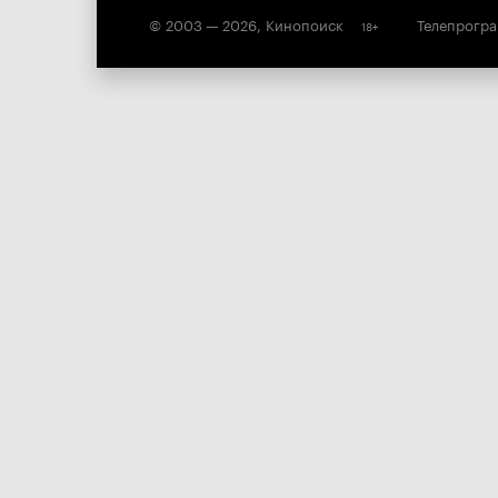
© 2003 —
2026
,
Кинопоиск
Телепрогр
18
+