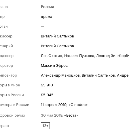
рана
Россия
нр
драма
оган
—
жиссер
Виталий Салтыков
енарий
Виталий Салтыков
одюсер
Лев Охотин
,
Наталья Пучкова
,
Леонид Зильберб
ератор
Максим Эфрос
мпозитор
Александр Маноцков
,
Виталий Салтыков
,
Андре
оры в мире
$5 910
оры в России
$5 945
емьера в России
11 апреля 2019
,
«Cinedoc»
фровой релиз
30 мая 2019
,
«Веста»
зраст
12+