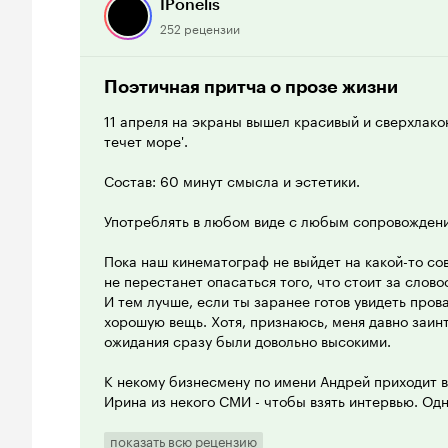
IPonelis
252 рецензии
Поэтичная притча о прозе жизни
11 апреля на экраны вышел красивый и сверхлак
течет море'.
Состав: 60 минут смысла и эстетики.
Употреблять в любом виде с любым сопровожден
Пока наш кинематограф не выйдет на какой-то со
не перестанет опасаться того, что стоит за слов
И тем лучше, если ты заранее готов увидеть пров
хорошую вещь. Хотя, признаюсь, меня давно заин
ожидания сразу были довольно высокими.
К некому бизнесмену по имени Андрей приходит в
Ирина из некого СМИ - чтобы взять интервью. Од
ограничивает ее: не более 30 минут - и расходимс
тогда не задаем вопросы, я играю на фортепиано 
показать всю рецензию