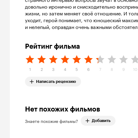
довольно иронично и снисходительно восприн
жизни, но затем меняет своё отношение. И тол
уходит, герой понимает, что юношеский макси
и нелепый, оправдан очень важными обстоятел
Рейтинг фильма
1
2
3
4
5
6
7
8
9
10
Написать рецензию
Нет похожих фильмов
Знаете похожие фильмы?
Добавить