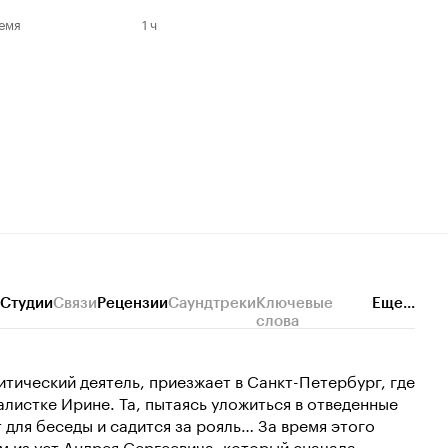
емя
1 ч
Студии
Связи
Рецензии
Саундтреки
Ключевые
Еще...
слова
тический деятель, приезжает в Санкт-Петербург, где
листке Ирине. Та, пытаясь уложиться в отведенные
для беседы и садится за рояль… За время этого
м из уст Андрея Сергеевича, который сначала