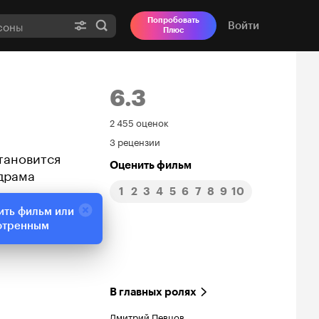
Попробовать
Войти
Плюс
6.3
Рейтинг
2 455 оценок
3 рецензии
Кинопоиска
тановится
Оценить фильм
 драма
6.3
1
2
3
4
5
6
7
8
9
10
ить фильм или
отренным
В главных ролях
Дмитрий Певцов