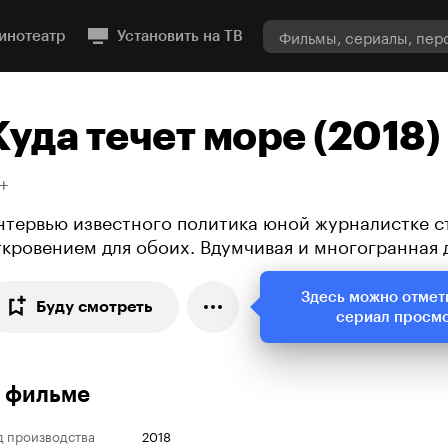
инотеатр
Установить на ТВ
Куда течет море (2018)
+
нтервью известного политика юной журналистке с
ткровением для обоих. Вдумчивая и многогранная
Здесь можно отмет
Буду смотреть
сериал просм
 фильме
д производства
2018