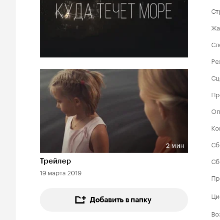
Ст
Жа
Сл
Ре
Сц
Пр
Оп
Ко
Сб
2 мин
Длительность 2 мин
Сб
Трейлер
19 марта 2019
Пр
Ци
Добавить в папку
Во