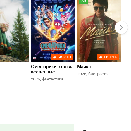
Рейтинг
Ре
7.8
6.
Кинопоиска
Ки
7.8
6.
Билеты
Билеты
Смешарики сквозь
Майкл
Зл
вселенные
мер
2026, биография
2026, фантастика
202