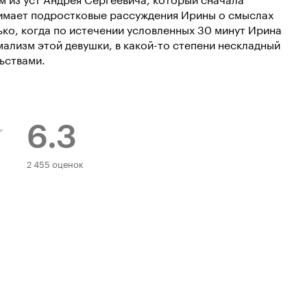
имает подростковые рассуждения Ирины о смыслах
ько, когда по истечении условленных 30 минут Ирина
мализм этой девушки, в какой-то степени нескладный
ьствами.
6.3
Рейтинг
2 455 оценок
Кинопоиска
6.3