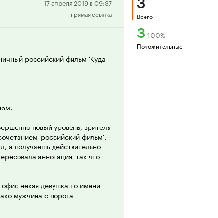
3
Положительная
17 апреля 2019 в 09:37
прямая ссылка
рецензия
Всего
3
100
%
Положительные
оничный российский фильм 'Куда
ием.
вершенно новый уровень, зритель
осочетанием 'российский фильм'.
ал, а получаешь действительно
тересовала аннотация, так что
 офис некая девушка по имени
нако мужчина с порога
я. На это у Ирины готов ответ:
- вы слушаете. Неплохое