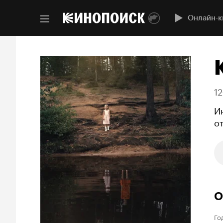
Онлайн-к
12
И
о
О
Го