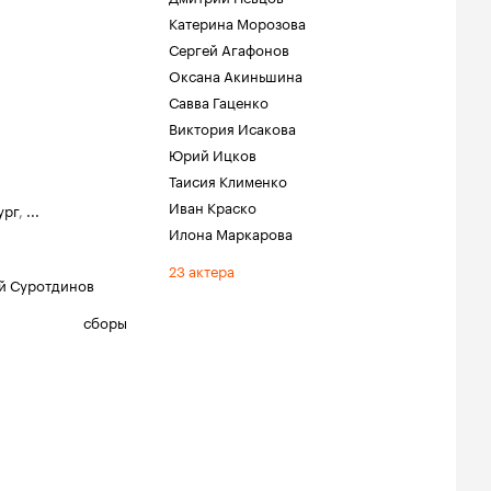
Катерина Морозова
Сергей Агафонов
Оксана Акиньшина
Савва Гаценко
Виктория Исакова
Юрий Ицков
Таисия Клименко
Иван Краско
ург
,
...
Илона Маркарова
23 актера
й Суротдинов
сборы